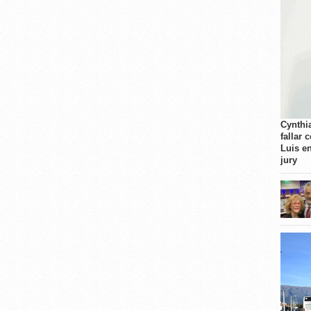
Cynthi
fallar 
Luis e
jury