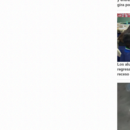
gira p
Los al
regresa
receso