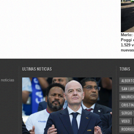
Merlo:
Poggi 
1.529 
nuevas
ULTIMAS NOTICIAS
TEMAS
 noticias
ALBERTO
SAN LUI
MAURICI
CRISTIN
SERGIO 
VIDEO
RODRIGU