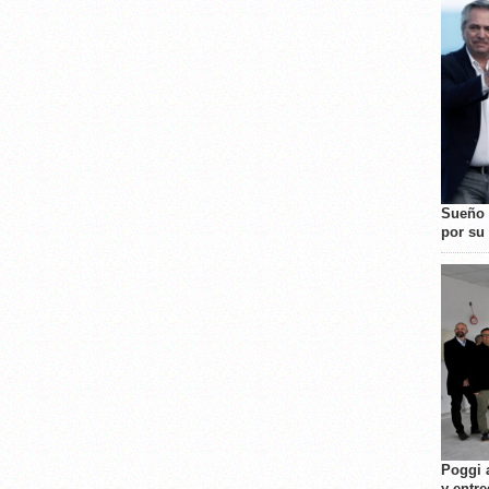
Sueño 
por su 
Poggi 
y entre