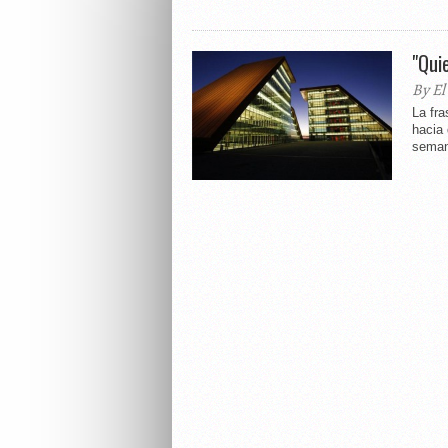
"Qui
By El
La fra
hacia 
seman