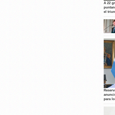
A 22 g
puntan
el triu
Reserva
anunci
para l