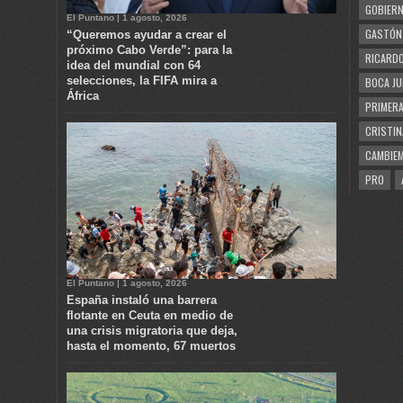
GOBIERN
El Puntano | 1 agosto, 2026
GASTÓN
“Queremos ayudar a crear el
próximo Cabo Verde”: para la
RICARDO
idea del mundial con 64
selecciones, la FIFA mira a
BOCA JU
África
PRIMERA
CRISTIN
CAMBIE
PRO
El Puntano | 1 agosto, 2026
España instaló una barrera
flotante en Ceuta en medio de
una crisis migratoria que deja,
hasta el momento, 67 muertos