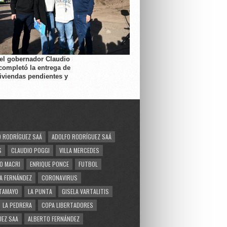
 el gobernador Claudio
completó la entrega de
viviendas pendientes y
 RODRÍGUEZ SAÁ
ADOLFO RODRÍGUEZ SAÁ
S
CLAUDIO POGGI
VILLA MERCEDES
O MACRI
ENRIQUE PONCE
FUTBOL
A FERNÁNDEZ
CORONAVIRUS
TAMAYO
LA PUNTA
GISELA VARTALITIS
LA PEDRERA
COPA LIBERTADORES
EZ SAA
ALBERTO FERNÁNDEZ