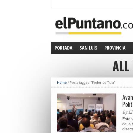
PORTADA
SAN LUIS
PROVINCIA
ALL
Home
/
Posts tagged "Federico Tula"
Avan
Polít
By El
Esta 
de la 
disert