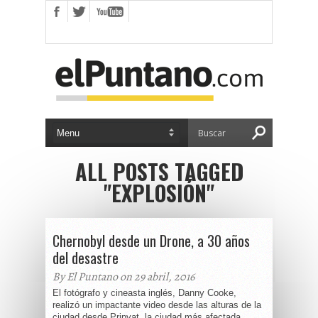
ALL POSTS TAGGED
"EXPLOSIÓN"
Chernobyl desde un Drone, a 30 años
del desastre
By El Puntano on 29 abril, 2016
El fotógrafo y cineasta inglés, Danny Cooke,
realizó un impactante video desde las alturas de la
ciudad desde Pripyat, la ciudad más afectada,