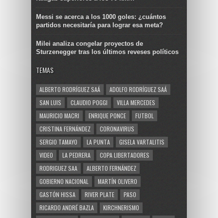
Messi se acerca a los 1000 goles: ¿cuántos
partidos necesitaría para lograr esa meta?
Milei analiza congelar proyectos de
Sturzenegger tras los últimos reveses políticos
TEMAS
ALBERTO RODRÍGUEZ SAÁ
ADOLFO RODRÍGUEZ SAÁ
SAN LUIS
CLAUDIO POGGI
VILLA MERCEDES
MAURICIO MACRI
ENRIQUE PONCE
FUTBOL
CRISTINA FERNÁNDEZ
CORONAVIRUS
SERGIO TAMAYO
LA PUNTA
GISELA VARTALITIS
VIDEO
LA PEDRERA
COPA LIBERTADORES
RODRIGUEZ SAA
ALBERTO FERNÁNDEZ
GOBIERNO NACIONAL
MARTÍN OLIVERO
GASTÓN HISSA
RIVER PLATE
PASO
RICARDO ANDRÉ BAZLA
KIRCHNERISMO