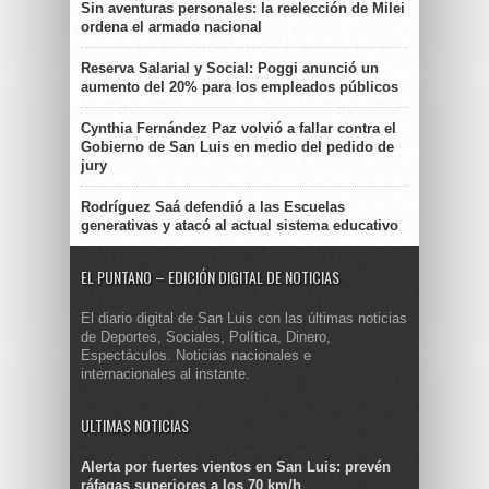
Sin aventuras personales: la reelección de Milei
ordena el armado nacional
Reserva Salarial y Social: Poggi anunció un
aumento del 20% para los empleados públicos
Cynthia Fernández Paz volvió a fallar contra el
Gobierno de San Luis en medio del pedido de
jury
Rodríguez Saá defendió a las Escuelas
generativas y atacó al actual sistema educativo
EL PUNTANO – EDICIÓN DIGITAL DE NOTICIAS
El diario digital de San Luis con las últimas noticias
de Deportes, Sociales, Política, Dinero,
Espectáculos. Noticias nacionales e
internacionales al instante.
ULTIMAS NOTICIAS
Alerta por fuertes vientos en San Luis: prevén
ráfagas superiores a los 70 km/h