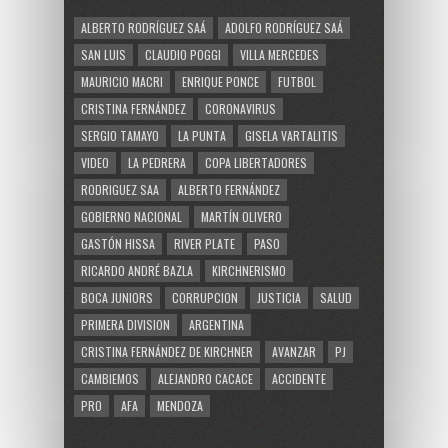
ALBERTO RODRÍGUEZ SAÁ
ADOLFO RODRÍGUEZ SAÁ
SAN LUIS
CLAUDIO POGGI
VILLA MERCEDES
MAURICIO MACRI
ENRIQUE PONCE
FUTBOL
CRISTINA FERNÁNDEZ
CORONAVIRUS
SERGIO TAMAYO
LA PUNTA
GISELA VARTALITIS
VIDEO
LA PEDRERA
COPA LIBERTADORES
RODRIGUEZ SAA
ALBERTO FERNÁNDEZ
GOBIERNO NACIONAL
MARTÍN OLIVERO
GASTÓN HISSA
RIVER PLATE
PASO
RICARDO ANDRÉ BAZLA
KIRCHNERISMO
BOCA JUNIORS
CORRUPCION
JUSTICIA
SALUD
PRIMERA DIVISION
ARGENTINA
CRISTINA FERNÁNDEZ DE KIRCHNER
AVANZAR
PJ
CAMBIEMOS
ALEJANDRO CACACE
ACCIDENTE
PRO
AFA
MENDOZA