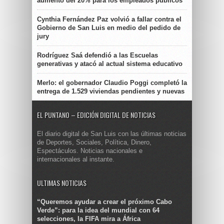
aumento del 20% para los empleados públicos
Cynthia Fernández Paz volvió a fallar contra el
Gobierno de San Luis en medio del pedido de
jury
Rodríguez Saá defendió a las Escuelas
generativas y atacó al actual sistema educativo
Merlo: el gobernador Claudio Poggi completó la
entrega de 1.529 viviendas pendientes y nuevas
EL PUNTANO – EDICIÓN DIGITAL DE NOTICIAS
El diario digital de San Luis con las últimas noticias
de Deportes, Sociales, Política, Dinero,
Espectáculos. Noticias nacionales e
internacionales al instante.
ULTIMAS NOTICIAS
“Queremos ayudar a crear el próximo Cabo
Verde”: para la idea del mundial con 64
selecciones, la FIFA mira a África