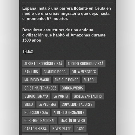
España instaló una barrera flotante en Ceuta en
medio de una crisis migratoria que deja, hasta
el momento, 67 muertos
Descubren estructuras de una antigua
civilización que habitó el Amazonas durante
1500 años
TEMAS
ALBERTO RODRÍGUEZ SAÁ
ADOLFO RODRÍGUEZ SAÁ
SAN LUIS
CLAUDIO POGGI
VILLA MERCEDES
MAURICIO MACRI
ENRIQUE PONCE
FUTBOL
CRISTINA FERNÁNDEZ
CORONAVIRUS
SERGIO TAMAYO
LA PUNTA
GISELA VARTALITIS
VIDEO
LA PEDRERA
COPA LIBERTADORES
RODRIGUEZ SAA
ALBERTO FERNÁNDEZ
GOBIERNO NACIONAL
MARTÍN OLIVERO
GASTÓN HISSA
RIVER PLATE
PASO