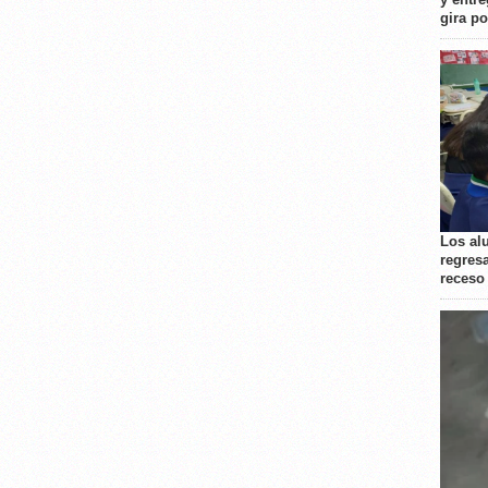
gira p
Los al
regresa
receso