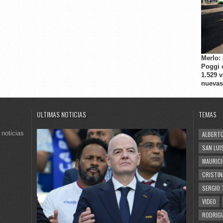
Merlo:
Poggi 
1.529 
nuevas
ULTIMAS NOTICIAS
TEMAS
 noticias
ALBERTO
SAN LUI
MAURICI
CRISTIN
SERGIO 
VIDEO
RODRIGU