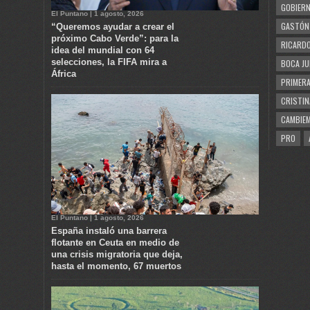
GOBIERN
El Puntano | 1 agosto, 2026
GASTÓN
“Queremos ayudar a crear el
próximo Cabo Verde”: para la
RICARDO
idea del mundial con 64
selecciones, la FIFA mira a
BOCA JU
África
PRIMERA
CRISTIN
CAMBIE
PRO
El Puntano | 1 agosto, 2026
España instaló una barrera
flotante en Ceuta en medio de
una crisis migratoria que deja,
hasta el momento, 67 muertos