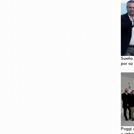
Sueño 
por su 
Poggi 
y entre