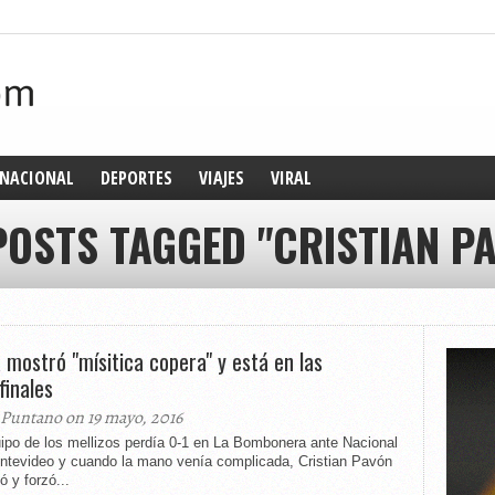
NACIONAL
DEPORTES
VIAJES
VIRAL
POSTS TAGGED "CRISTIAN P
 mostró "mísitica copera" y está en las
finales
 Puntano on 19 mayo, 2016
ipo de los mellizos perdía 0-1 en La Bombonera ante Nacional
ntevideo y cuando la mano venía complicada, Cristian Pavón
 y forzó...