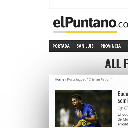
PORTADA
SAN LUIS
PROVINCIA
ALL 
Home
/
Posts tagged "Cristian Pavon"
Boca
semi
By El
El equ
de Mo
empató