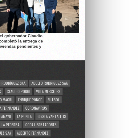
 el gobernador Claudio
completó la entrega de
viviendas pendientes y
 RODRÍGUEZ SAÁ
ADOLFO RODRÍGUEZ SAÁ
S
CLAUDIO POGGI
VILLA MERCEDES
O MACRI
ENRIQUE PONCE
FUTBOL
A FERNÁNDEZ
CORONAVIRUS
TAMAYO
LA PUNTA
GISELA VARTALITIS
LA PEDRERA
COPA LIBERTADORES
EZ SAA
ALBERTO FERNÁNDEZ