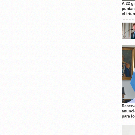
A 22 g
puntan
el triu
Reserva
anunci
para l