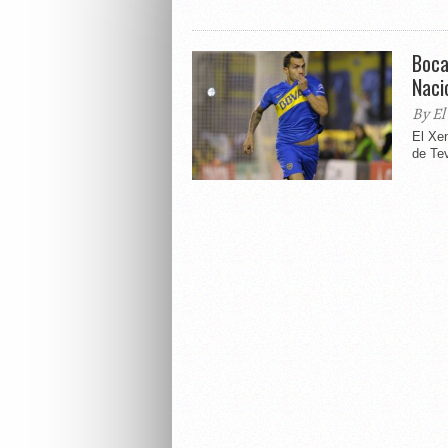
Boca
Naci
By El
El Xen
de Tev