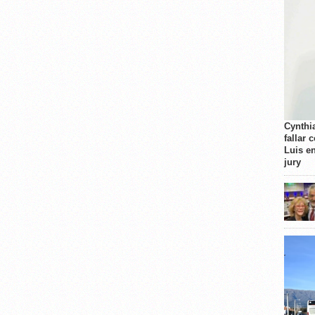
Cynthi
fallar 
Luis e
jury