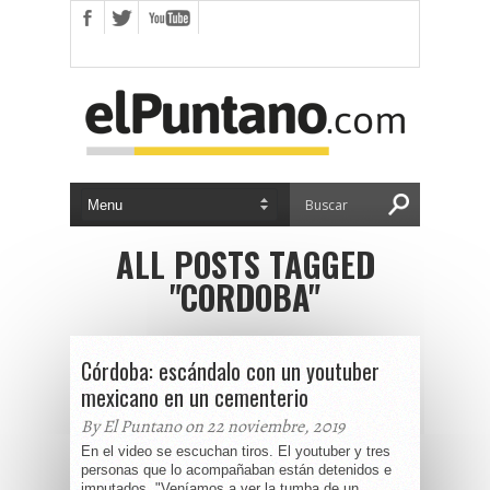
ALL POSTS TAGGED
"CORDOBA"
Córdoba: escándalo con un youtuber
mexicano en un cementerio
By El Puntano on 22 noviembre, 2019
En el video se escuchan tiros. El youtuber y tres
personas que lo acompañaban están detenidos e
imputados. "Veníamos a ver la tumba de un...