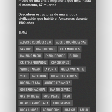
medio de una crisis migratoria que deja, hasta
el momento, 67 muertos
Descubren estructuras de una antigua
civilización que habitó el Amazonas durante
1500 años
TEMAS
ALBERTO RODRÍGUEZ SAÁ
ADOLFO RODRÍGUEZ SAÁ
SAN LUIS
CLAUDIO POGGI
VILLA MERCEDES
MAURICIO MACRI
ENRIQUE PONCE
FUTBOL
CRISTINA FERNÁNDEZ
CORONAVIRUS
SERGIO TAMAYO
LA PUNTA
GISELA VARTALITIS
VIDEO
LA PEDRERA
COPA LIBERTADORES
RODRIGUEZ SAA
ALBERTO FERNÁNDEZ
GOBIERNO NACIONAL
MARTÍN OLIVERO
GASTÓN HISSA
RIVER PLATE
PASO
RICARDO ANDRÉ BAZLA
KIRCHNERISMO
BOCA JUNIORS
CORRUPCION
JUSTICIA
SALUD