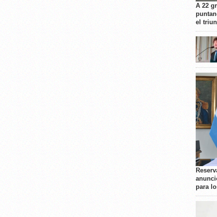
A 22 g
puntan
el triu
Reserva
anunci
para l