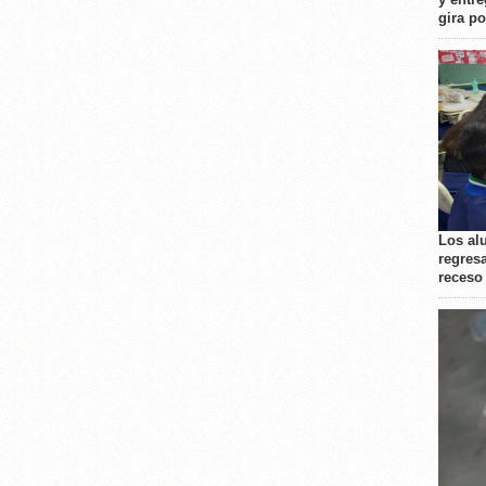
gira p
Los al
regresa
receso