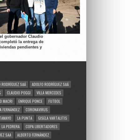
 el gobernador Claudio
completó la entrega de
viviendas pendientes y
 RODRÍGUEZ SAÁ
ADOLFO RODRÍGUEZ SAÁ
S
CLAUDIO POGGI
VILLA MERCEDES
O MACRI
ENRIQUE PONCE
FUTBOL
A FERNÁNDEZ
CORONAVIRUS
TAMAYO
LA PUNTA
GISELA VARTALITIS
LA PEDRERA
COPA LIBERTADORES
EZ SAA
ALBERTO FERNÁNDEZ