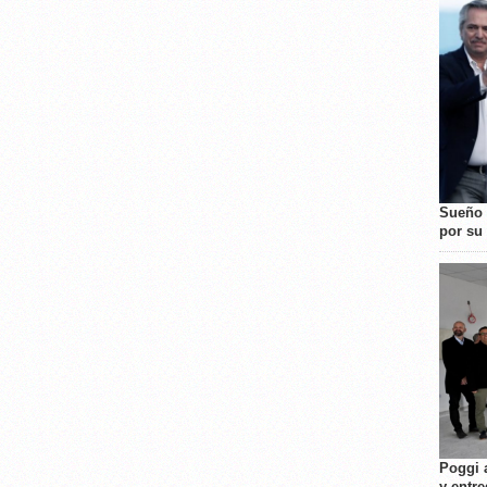
Sueño 
por su 
Poggi 
y entre