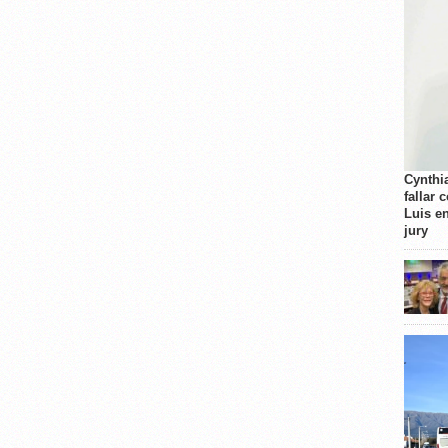
Cynthi
fallar 
Luis e
jury