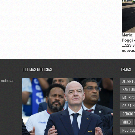
Merlo:
Poggi 
1.529 
nuevas
ULTIMAS NOTICIAS
TEMAS
 noticias
ALBERTO
SAN LUI
MAURICI
CRISTIN
SERGIO 
VIDEO
RODRIGU