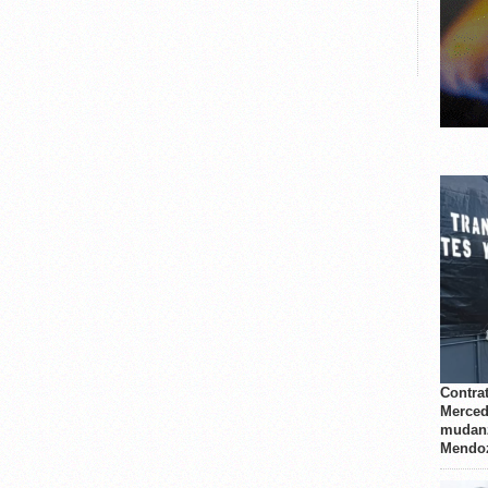
Contrat
Merced
mudanz
Mendo