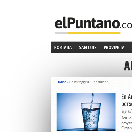
PORTADA
SAN LUIS
PROVINCIA
A
Home
/
Posts tagged "Consumo"
En A
pers
By El
Así lo
proyec
Organi