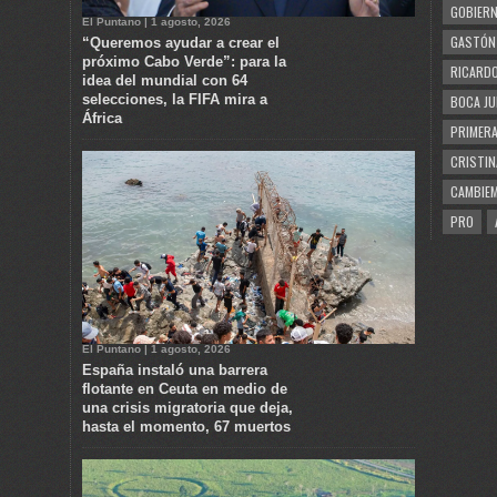
GOBIERN
El Puntano | 1 agosto, 2026
GASTÓN
“Queremos ayudar a crear el
próximo Cabo Verde”: para la
RICARDO
idea del mundial con 64
selecciones, la FIFA mira a
BOCA JU
África
PRIMERA
CRISTIN
CAMBIE
PRO
El Puntano | 1 agosto, 2026
España instaló una barrera
flotante en Ceuta en medio de
una crisis migratoria que deja,
hasta el momento, 67 muertos