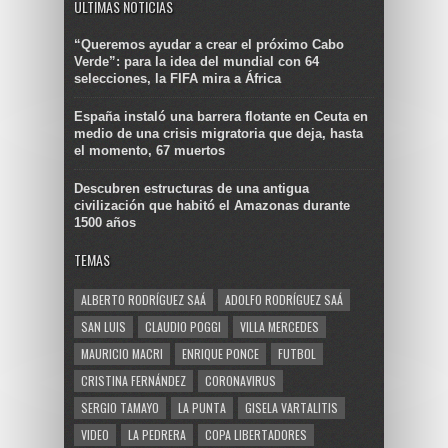
ULTIMAS NOTICIAS
“Queremos ayudar a crear el próximo Cabo
Verde”: para la idea del mundial con 64
selecciones, la FIFA mira a África
España instaló una barrera flotante en Ceuta en
medio de una crisis migratoria que deja, hasta
el momento, 67 muertos
Descubren estructuras de una antigua
civilización que habitó el Amazonas durante
1500 años
TEMAS
ALBERTO RODRÍGUEZ SAÁ
ADOLFO RODRÍGUEZ SAÁ
SAN LUIS
CLAUDIO POGGI
VILLA MERCEDES
MAURICIO MACRI
ENRIQUE PONCE
FUTBOL
CRISTINA FERNÁNDEZ
CORONAVIRUS
SERGIO TAMAYO
LA PUNTA
GISELA VARTALITIS
VIDEO
LA PEDRERA
COPA LIBERTADORES