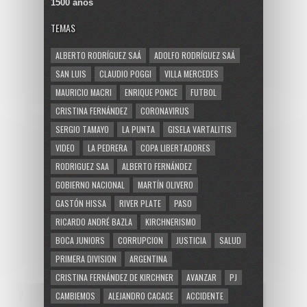
1500 años
TEMAS
ALBERTO RODRÍGUEZ SAÁ
ADOLFO RODRÍGUEZ SAÁ
SAN LUIS
CLAUDIO POGGI
VILLA MERCEDES
MAURICIO MACRI
ENRIQUE PONCE
FUTBOL
CRISTINA FERNÁNDEZ
CORONAVIRUS
SERGIO TAMAYO
LA PUNTA
GISELA VARTALITIS
VIDEO
LA PEDRERA
COPA LIBERTADORES
RODRIGUEZ SAA
ALBERTO FERNÁNDEZ
GOBIERNO NACIONAL
MARTÍN OLIVERO
GASTÓN HISSA
RIVER PLATE
PASO
RICARDO ANDRÉ BAZLA
KIRCHNERISMO
BOCA JUNIORS
CORRUPCION
JUSTICIA
SALUD
PRIMERA DIVISION
ARGENTINA
CRISTINA FERNÁNDEZ DE KIRCHNER
AVANZAR
PJ
CAMBIEMOS
ALEJANDRO CACACE
ACCIDENTE