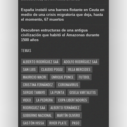
España instaló una barrera flotante en Ceuta en
medio de una crisis migratoria que deja, hasta
el momento, 67 muertos
Descubren estructuras de una antigua
civilización que habitó el Amazonas durante
1500 años
TEMAS
ALBERTO RODRÍGUEZ SAÁ
ADOLFO RODRÍGUEZ SAÁ
SAN LUIS
CLAUDIO POGGI
VILLA MERCEDES
MAURICIO MACRI
ENRIQUE PONCE
FUTBOL
CRISTINA FERNÁNDEZ
CORONAVIRUS
SERGIO TAMAYO
LA PUNTA
GISELA VARTALITIS
VIDEO
LA PEDRERA
COPA LIBERTADORES
RODRIGUEZ SAA
ALBERTO FERNÁNDEZ
GOBIERNO NACIONAL
MARTÍN OLIVERO
GASTÓN HISSA
RIVER PLATE
PASO