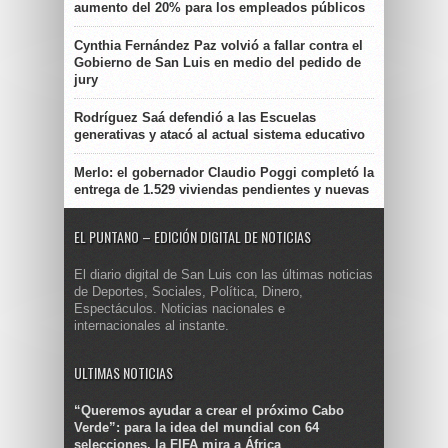
aumento del 20% para los empleados públicos
Cynthia Fernández Paz volvió a fallar contra el
Gobierno de San Luis en medio del pedido de
jury
Rodríguez Saá defendió a las Escuelas
generativas y atacó al actual sistema educativo
Merlo: el gobernador Claudio Poggi completó la
entrega de 1.529 viviendas pendientes y nuevas
EL PUNTANO – EDICIÓN DIGITAL DE NOTICIAS
El diario digital de San Luis con las últimas noticias
de Deportes, Sociales, Política, Dinero,
Espectáculos. Noticias nacionales e
internacionales al instante.
ULTIMAS NOTICIAS
“Queremos ayudar a crear el próximo Cabo
Verde”: para la idea del mundial con 64
selecciones, la FIFA mira a África