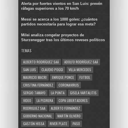
Alerta por fuertes vientos en San Luis: prevén
ráfagas superiores a los 70 km/h
Messi se acerca a los 1000 goles: ¿cuántos
partidos necesitaría para lograr esa meta?
Milei analiza congelar proyectos de
Sturzenegger tras los últimos reveses políticos
TEMAS
ALBERTO RODRÍGUEZ SAÁ
ADOLFO RODRÍGUEZ SAÁ
SAN LUIS
CLAUDIO POGGI
VILLA MERCEDES
MAURICIO MACRI
ENRIQUE PONCE
FUTBOL
CRISTINA FERNÁNDEZ
CORONAVIRUS
SERGIO TAMAYO
LA PUNTA
GISELA VARTALITIS
VIDEO
LA PEDRERA
COPA LIBERTADORES
RODRIGUEZ SAA
ALBERTO FERNÁNDEZ
GOBIERNO NACIONAL
MARTÍN OLIVERO
GASTÓN HISSA
RIVER PLATE
PASO