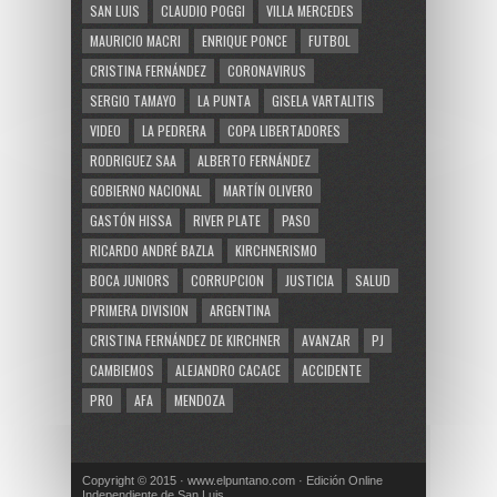
SAN LUIS
CLAUDIO POGGI
VILLA MERCEDES
MAURICIO MACRI
ENRIQUE PONCE
FUTBOL
CRISTINA FERNÁNDEZ
CORONAVIRUS
SERGIO TAMAYO
LA PUNTA
GISELA VARTALITIS
VIDEO
LA PEDRERA
COPA LIBERTADORES
RODRIGUEZ SAA
ALBERTO FERNÁNDEZ
GOBIERNO NACIONAL
MARTÍN OLIVERO
GASTÓN HISSA
RIVER PLATE
PASO
RICARDO ANDRÉ BAZLA
KIRCHNERISMO
BOCA JUNIORS
CORRUPCION
JUSTICIA
SALUD
PRIMERA DIVISION
ARGENTINA
CRISTINA FERNÁNDEZ DE KIRCHNER
AVANZAR
PJ
CAMBIEMOS
ALEJANDRO CACACE
ACCIDENTE
PRO
AFA
MENDOZA
Copyright © 2015 · www.elpuntano.com · Edición Online
Independiente de San Luis