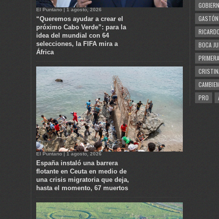
GOBIERN
El Puntano | 1 agosto, 2026
GASTÓN
“Queremos ayudar a crear el
próximo Cabo Verde”: para la
RICARDO
idea del mundial con 64
selecciones, la FIFA mira a
BOCA JU
África
PRIMERA
CRISTIN
CAMBIE
PRO
El Puntano | 1 agosto, 2026
España instaló una barrera
flotante en Ceuta en medio de
una crisis migratoria que deja,
hasta el momento, 67 muertos