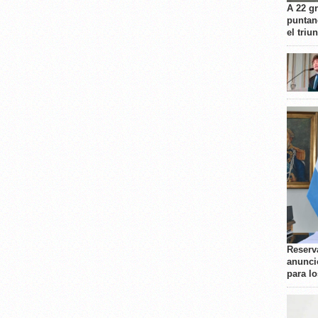
A 22 g
puntan
el triu
Reserva
anunci
para l