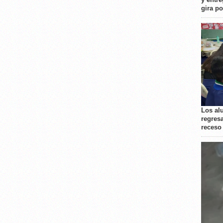
gira p
Los al
regresa
receso