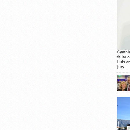
Cynthi
fallar 
Luis e
jury