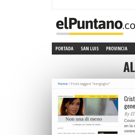
PORTADA
SAN LUIS
PROVINCIA
AL
Home
/
Posts tagged "bergoglio"
Crist
gene
By El
Cristi
en la 
sereno