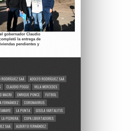
 el gobernador Claudio
completó la entrega de
viviendas pendientes y
 RODRÍGUEZ SAÁ
ADOLFO RODRÍGUEZ SAÁ
S
CLAUDIO POGGI
VILLA MERCEDES
O MACRI
ENRIQUE PONCE
FUTBOL
A FERNÁNDEZ
CORONAVIRUS
TAMAYO
LA PUNTA
GISELA VARTALITIS
LA PEDRERA
COPA LIBERTADORES
EZ SAA
ALBERTO FERNÁNDEZ