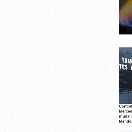
Contrat
Merced
mudanz
Mendo