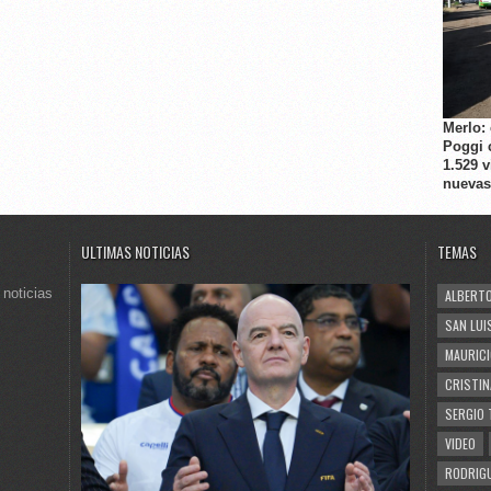
Merlo:
Poggi 
1.529 
nuevas
ULTIMAS NOTICIAS
TEMAS
 noticias
ALBERTO
SAN LUI
MAURICI
CRISTIN
SERGIO 
VIDEO
RODRIGU