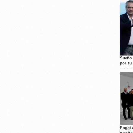
Sueño 
por su 
Poggi 
y entre