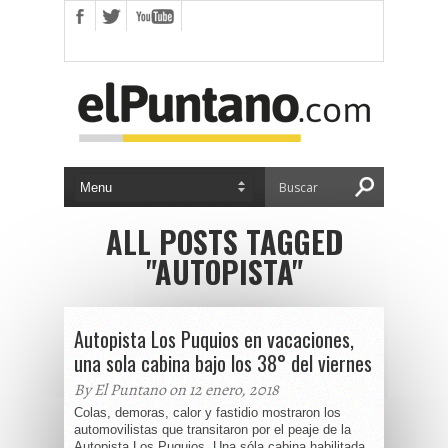
ALL POSTS TAGGED
"AUTOPISTA"
Autopista Los Puquios en vacaciones,
una sola cabina bajo los 38° del viernes
By El Puntano on 12 enero, 2018
Colas, demoras, calor y fastidio mostraron los
automovilistas que transitaron por el peaje de la
Autopista Los Puquios. Una sóla cabina habilitada