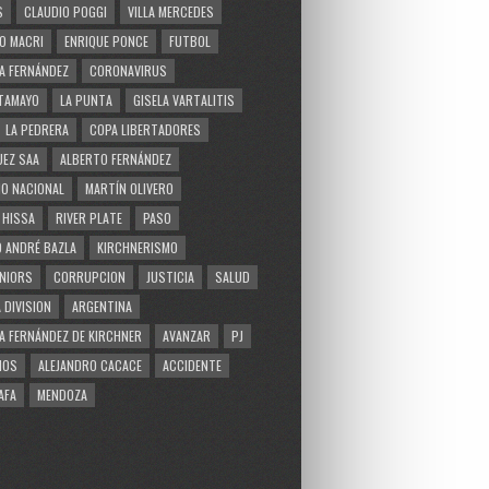
S
CLAUDIO POGGI
VILLA MERCEDES
O MACRI
ENRIQUE PONCE
FUTBOL
A FERNÁNDEZ
CORONAVIRUS
TAMAYO
LA PUNTA
GISELA VARTALITIS
LA PEDRERA
COPA LIBERTADORES
EZ SAA
ALBERTO FERNÁNDEZ
O NACIONAL
MARTÍN OLIVERO
 HISSA
RIVER PLATE
PASO
 ANDRÉ BAZLA
KIRCHNERISMO
NIORS
CORRUPCION
JUSTICIA
SALUD
 DIVISION
ARGENTINA
A FERNÁNDEZ DE KIRCHNER
AVANZAR
PJ
MOS
ALEJANDRO CACACE
ACCIDENTE
AFA
MENDOZA