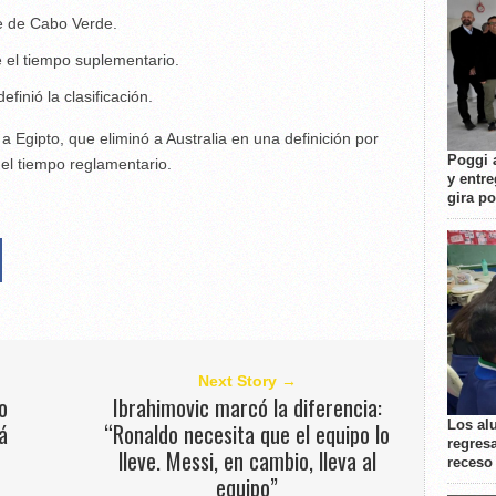
e de Cabo Verde.
 el tiempo suplementario.
finió la clasificación.
a Egipto, que eliminó a Australia en una definición por
Poggi 
el tiempo reglamentario.
y entre
gira p
Next Story →
o
Ibrahimovic marcó la diferencia:
Los al
á
“Ronaldo necesita que el equipo lo
regresa
lleve. Messi, en cambio, lleva al
receso
equipo”