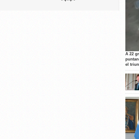
A 22 g
puntan
el triu