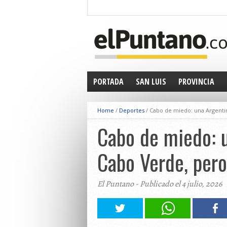
PORTADA
SAN LUIS
PROVINCIA
Home
/
Deportes
/
Cabo de miedo: una Argentina
Cabo de miedo: u
Cabo Verde, pero
El Puntano - Publicado el 4 julio, 2026