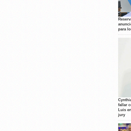
Reserva
anunci
para l
Cynthi
fallar 
Luis e
jury