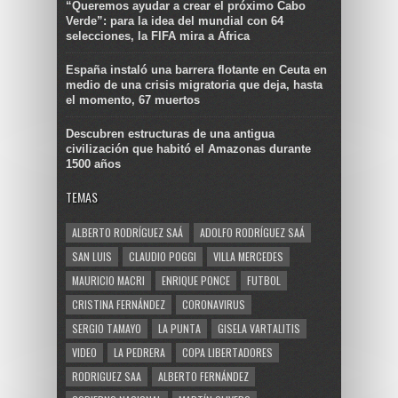
“Queremos ayudar a crear el próximo Cabo
Verde”: para la idea del mundial con 64
selecciones, la FIFA mira a África
España instaló una barrera flotante en Ceuta en
medio de una crisis migratoria que deja, hasta
el momento, 67 muertos
Descubren estructuras de una antigua
civilización que habitó el Amazonas durante
1500 años
TEMAS
ALBERTO RODRÍGUEZ SAÁ
ADOLFO RODRÍGUEZ SAÁ
SAN LUIS
CLAUDIO POGGI
VILLA MERCEDES
MAURICIO MACRI
ENRIQUE PONCE
FUTBOL
CRISTINA FERNÁNDEZ
CORONAVIRUS
SERGIO TAMAYO
LA PUNTA
GISELA VARTALITIS
VIDEO
LA PEDRERA
COPA LIBERTADORES
RODRIGUEZ SAA
ALBERTO FERNÁNDEZ