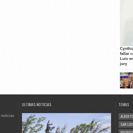
Cynthi
fallar 
Luis e
jury
ULTIMAS NOTICIAS
TEMAS
 noticias
ALBERTO
SAN LUI
MAURICI