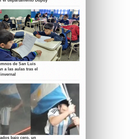
or el departamento Dupuy
umnos de San Luis
n a las aulas tras el
 invernal
rados bajo cero, un