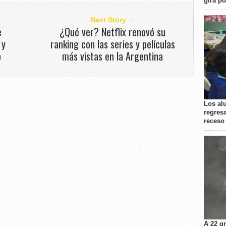
gira p
Next Story →
e
¿Qué ver? Netflix renovó su
 y
ranking con las series y películas
o
más vistas en la Argentina
Los al
regresa
receso
A 22 g