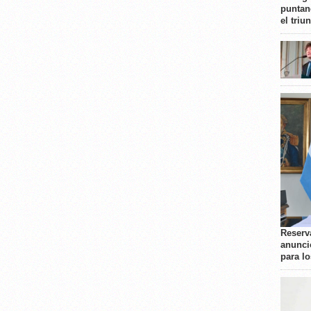
puntan
el triu
Reserva
anunci
para l