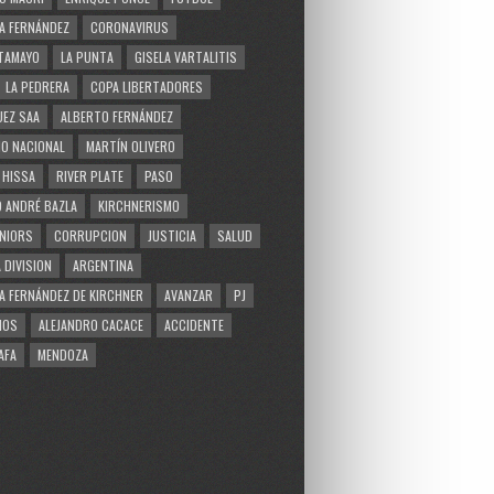
A FERNÁNDEZ
CORONAVIRUS
TAMAYO
LA PUNTA
GISELA VARTALITIS
LA PEDRERA
COPA LIBERTADORES
EZ SAA
ALBERTO FERNÁNDEZ
O NACIONAL
MARTÍN OLIVERO
 HISSA
RIVER PLATE
PASO
 ANDRÉ BAZLA
KIRCHNERISMO
NIORS
CORRUPCION
JUSTICIA
SALUD
 DIVISION
ARGENTINA
A FERNÁNDEZ DE KIRCHNER
AVANZAR
PJ
MOS
ALEJANDRO CACACE
ACCIDENTE
AFA
MENDOZA