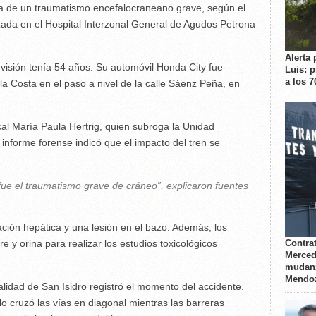
a de un traumatismo encefalocraneano grave, según el
izada en el Hospital Interzonal General de Agudos Petrona
Alerta 
levisión tenía 54 años. Su automóvil Honda City fue
Luis: 
a los 
la Costa en el paso a nivel de la calle Sáenz Peña, en
cal María Paula Hertrig, quien subroga la Unidad
 informe forense indicó que el impacto del tren se
ue el traumatismo grave de cráneo”, explicaron fuentes
ción hepática y una lesión en el bazo. Además, los
Contrat
 y orina para realizar los estudios toxicológicos
Merced
mudanz
Mendo
idad de San Isidro registró el momento del accidente.
lo cruzó las vías en diagonal mientras las barreras