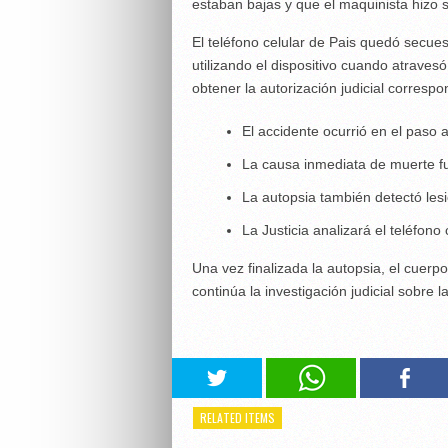
estaban bajas y que el maquinista hizo s
El teléfono celular de Pais quedó secues
utilizando el dispositivo cuando atraves
obtener la autorización judicial correspo
El accidente ocurrió en el paso 
La causa inmediata de muerte f
La autopsia también detectó lesi
La Justicia analizará el teléfono 
Una vez finalizada la autopsia, el cuerp
continúa la investigación judicial sobre l
RELATED ITEMS