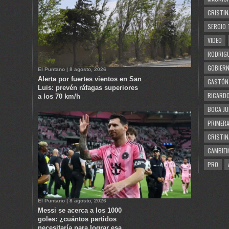
CRISTIN
SERGIO 
VIDEO
RODRIGU
GOBIERN
El Puntano | 8 agosto, 2026
Alerta por fuertes vientos en San
GASTÓN
Luis: prevén ráfagas superiores
RICARDO
a los 70 km/h
BOCA JU
PRIMERA
CRISTIN
CAMBIE
PRO
El Puntano | 8 agosto, 2026
Messi se acerca a los 1000
goles: ¿cuántos partidos
necesitaría para lograr esa