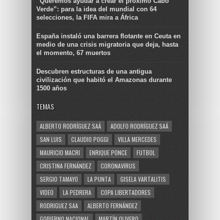
“Queremos ayudar a crear el próximo Cabo
Verde”: para la idea del mundial con 64
selecciones, la FIFA mira a África
España instaló una barrera flotante en Ceuta en
medio de una crisis migratoria que deja, hasta
el momento, 67 muertos
Descubren estructuras de una antigua
civilización que habitó el Amazonas durante
1500 años
TEMAS
ALBERTO RODRÍGUEZ SAÁ
ADOLFO RODRÍGUEZ SAÁ
SAN LUIS
CLAUDIO POGGI
VILLA MERCEDES
MAURICIO MACRI
ENRIQUE PONCE
FUTBOL
CRISTINA FERNÁNDEZ
CORONAVIRUS
SERGIO TAMAYO
LA PUNTA
GISELA VARTALITIS
VIDEO
LA PEDRERA
COPA LIBERTADORES
RODRIGUEZ SAA
ALBERTO FERNÁNDEZ
GOBIERNO NACIONAL
MARTÍN OLIVERO