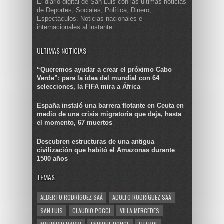
El diario digital de San Luis con las últimas noticias
de Deportes, Sociales, Política, Dinero,
Espectáculos. Noticias nacionales e
internacionales al instante.
ULTIMAS NOTICIAS
“Queremos ayudar a crear el próximo Cabo
Verde”: para la idea del mundial con 64
selecciones, la FIFA mira a África
España instaló una barrera flotante en Ceuta en
medio de una crisis migratoria que deja, hasta
el momento, 67 muertos
Descubren estructuras de una antigua
civilización que habitó el Amazonas durante
1500 años
TEMAS
ALBERTO RODRÍGUEZ SAÁ
ADOLFO RODRÍGUEZ SAÁ
SAN LUIS
CLAUDIO POGGI
VILLA MERCEDES