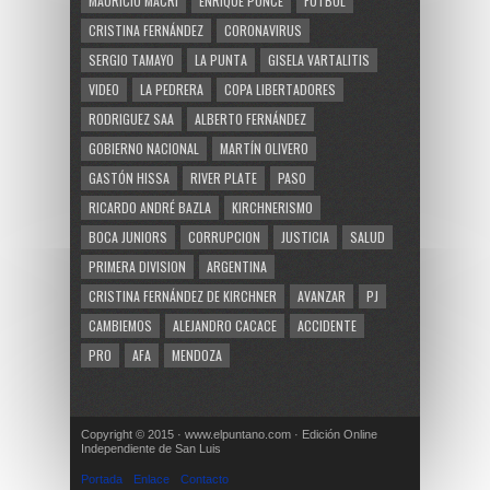
MAURICIO MACRI
ENRIQUE PONCE
FUTBOL
CRISTINA FERNÁNDEZ
CORONAVIRUS
SERGIO TAMAYO
LA PUNTA
GISELA VARTALITIS
VIDEO
LA PEDRERA
COPA LIBERTADORES
RODRIGUEZ SAA
ALBERTO FERNÁNDEZ
GOBIERNO NACIONAL
MARTÍN OLIVERO
GASTÓN HISSA
RIVER PLATE
PASO
RICARDO ANDRÉ BAZLA
KIRCHNERISMO
BOCA JUNIORS
CORRUPCION
JUSTICIA
SALUD
PRIMERA DIVISION
ARGENTINA
CRISTINA FERNÁNDEZ DE KIRCHNER
AVANZAR
PJ
CAMBIEMOS
ALEJANDRO CACACE
ACCIDENTE
PRO
AFA
MENDOZA
Copyright © 2015 · www.elpuntano.com · Edición Online
Independiente de San Luis
Portada
Enlace
Contacto