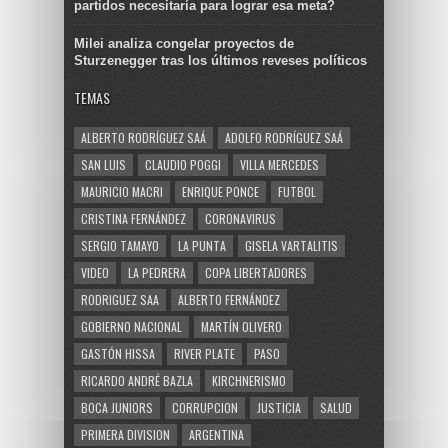
partidos necesitaría para lograr esa meta?
Milei analiza congelar proyectos de
Sturzenegger tras los últimos reveses políticos
TEMAS
ALBERTO RODRÍGUEZ SAÁ
ADOLFO RODRÍGUEZ SAÁ
SAN LUIS
CLAUDIO POGGI
VILLA MERCEDES
MAURICIO MACRI
ENRIQUE PONCE
FUTBOL
CRISTINA FERNÁNDEZ
CORONAVIRUS
SERGIO TAMAYO
LA PUNTA
GISELA VARTALITIS
VIDEO
LA PEDRERA
COPA LIBERTADORES
RODRIGUEZ SAA
ALBERTO FERNÁNDEZ
GOBIERNO NACIONAL
MARTÍN OLIVERO
GASTÓN HISSA
RIVER PLATE
PASO
RICARDO ANDRÉ BAZLA
KIRCHNERISMO
BOCA JUNIORS
CORRUPCION
JUSTICIA
SALUD
PRIMERA DIVISION
ARGENTINA