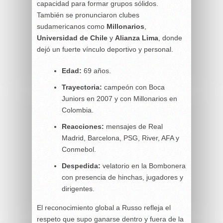
capacidad para formar grupos sólidos.
También se pronunciaron clubes
sudamericanos como
Millonarios
,
Universidad de Chile
y
Alianza Lima
, donde
dejó un fuerte vínculo deportivo y personal.
Edad:
69 años.
Trayectoria:
campeón con Boca
Juniors en 2007 y con Millonarios en
Colombia.
Reacciones:
mensajes de Real
Madrid, Barcelona, PSG, River, AFA y
Conmebol.
Despedida:
velatorio en la Bombonera
con presencia de hinchas, jugadores y
dirigentes.
El reconocimiento global a Russo refleja el
respeto que supo ganarse dentro y fuera de la