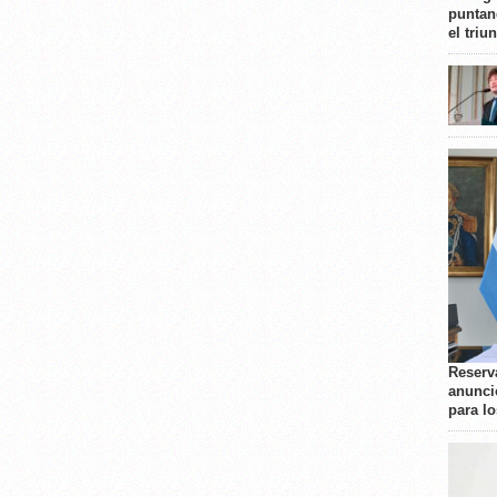
puntan
el triu
Reserva
anunci
para l