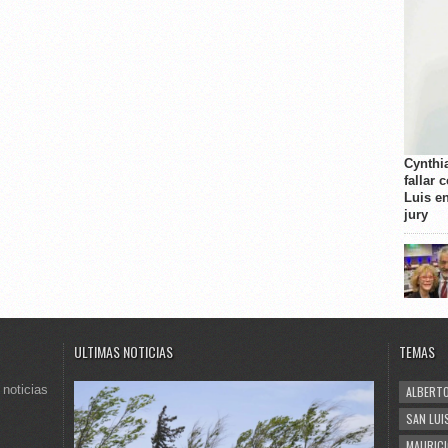
Cynthi
fallar 
Luis e
jury
ULTIMAS NOTICIAS
TEMAS
 noticias
ALBERTO
SAN LUI
MAURICI