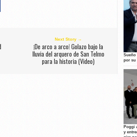
Next Story →
d
¡De arco a arco! Golazo bajo la
lluvia del arquero de San Telmo
Sueño 
para la historia (Video)
por su 
Poggi 
y entre