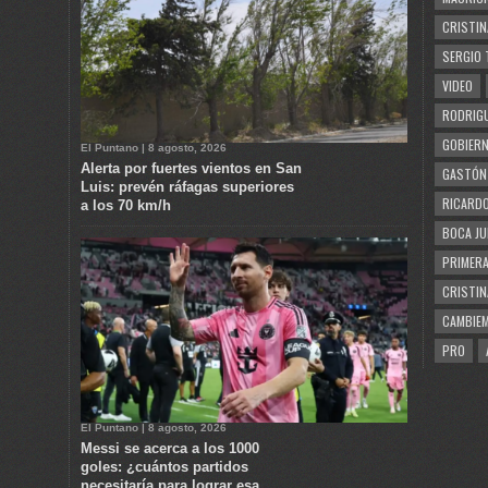
CRISTIN
SERGIO 
VIDEO
RODRIGU
GOBIERN
El Puntano | 8 agosto, 2026
Alerta por fuertes vientos en San
GASTÓN
Luis: prevén ráfagas superiores
RICARDO
a los 70 km/h
BOCA JU
PRIMERA
CRISTIN
CAMBIE
PRO
El Puntano | 8 agosto, 2026
Messi se acerca a los 1000
goles: ¿cuántos partidos
necesitaría para lograr esa