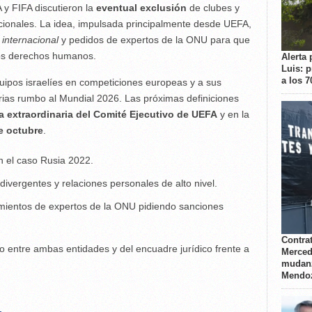
 y FIFA discutieron la
eventual exclusión
de clubes y
acionales. La idea, impulsada principalmente desde UEFA,
 internacional
y pedidos de expertos de la ONU para que
 los derechos humanos.
Alerta 
Luis: 
a los 
uipos israelíes en competiciones europeas y a sus
orias rumbo al Mundial 2026. Las próximas definiciones
a extraordinaria del Comité Ejecutivo de UEFA
y en la
e octubre
.
n el caso Rusia 2022.
divergentes y relaciones personales de alto nivel.
amientos de expertos de la ONU pidiendo sanciones
Contrat
o entre ambas entidades y del encuadre jurídico frente a
Merced
mudanz
Mendo