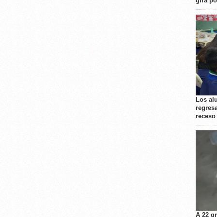
gira p
Los al
regresa
receso
A 22 g