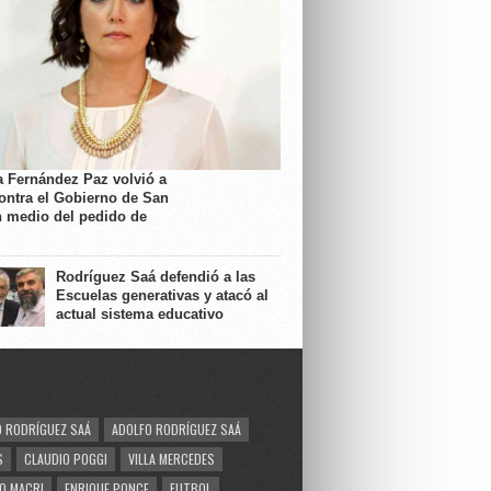
a Fernández Paz volvió a
contra el Gobierno de San
n medio del pedido de
Rodríguez Saá defendió a las
Escuelas generativas y atacó al
actual sistema educativo
 RODRÍGUEZ SAÁ
ADOLFO RODRÍGUEZ SAÁ
S
CLAUDIO POGGI
VILLA MERCEDES
O MACRI
ENRIQUE PONCE
FUTBOL