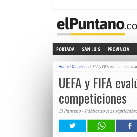
PORTADA
SAN LUIS
PROVINCIA
Home
/
Deportes
/
UEFA y FIFA evalúan expulsar
UEFA y FIFA eval
competiciones
El Puntano - Publicado el 25 septiembr