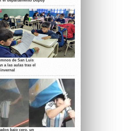
or el departamento Dupuy
umnos de San Luis
n a las aulas tras el
 invernal
rados bajo cero, un