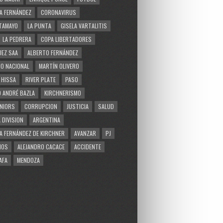
A FERNÁNDEZ
CORONAVIRUS
TAMAYO
LA PUNTA
GISELA VARTALITIS
LA PEDRERA
COPA LIBERTADORES
EZ SAA
ALBERTO FERNÁNDEZ
O NACIONAL
MARTÍN OLIVERO
 HISSA
RIVER PLATE
PASO
 ANDRÉ BAZLA
KIRCHNERISMO
NIORS
CORRUPCION
JUSTICIA
SALUD
 DIVISION
ARGENTINA
A FERNÁNDEZ DE KIRCHNER
AVANZAR
PJ
MOS
ALEJANDRO CACACE
ACCIDENTE
AFA
MENDOZA