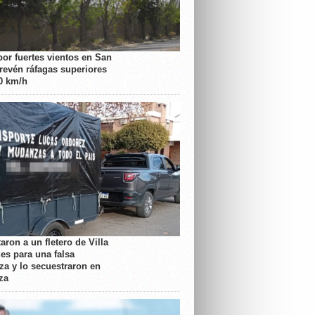
por fuertes vientos en San
prevén ráfagas superiores
70 km/h
aron a un fletero de Villa
es para una falsa
a y lo secuestraron en
za