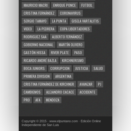
MAURICIO MACRI
ENRIQUE PONCE
FUTBOL
CRISTINA FERNÁNDEZ
CORONAVIRUS
SERGIO TAMAYO
LA PUNTA
GISELA VARTALITIS
VIDEO
LA PEDRERA
COPA LIBERTADORES
RODRIGUEZ SAA
ALBERTO FERNÁNDEZ
GOBIERNO NACIONAL
MARTÍN OLIVERO
GASTÓN HISSA
RIVER PLATE
PASO
RICARDO ANDRÉ BAZLA
KIRCHNERISMO
BOCA JUNIORS
CORRUPCION
JUSTICIA
SALUD
PRIMERA DIVISION
ARGENTINA
CRISTINA FERNÁNDEZ DE KIRCHNER
AVANZAR
PJ
CAMBIEMOS
ALEJANDRO CACACE
ACCIDENTE
PRO
AFA
MENDOZA
Copyright © 2015 · www.elpuntano.com · Edición Online
Independiente de San Luis