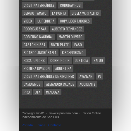
CRISTINA FERNÁNDEZ
CORONAVIRUS
SERGIO TAMAYO
LA PUNTA
GISELA VARTALITIS
VIDEO
LA PEDRERA
COPA LIBERTADORES
RODRIGUEZ SAA
ALBERTO FERNÁNDEZ
GOBIERNO NACIONAL
MARTÍN OLIVERO
GASTÓN HISSA
RIVER PLATE
PASO
RICARDO ANDRÉ BAZLA
KIRCHNERISMO
BOCA JUNIORS
CORRUPCION
JUSTICIA
SALUD
PRIMERA DIVISION
ARGENTINA
CRISTINA FERNÁNDEZ DE KIRCHNER
AVANZAR
PJ
CAMBIEMOS
ALEJANDRO CACACE
ACCIDENTE
PRO
AFA
MENDOZA
Copyright © 2015 · www.elpuntano.com · Edición Online
Independiente de San Luis
Portada
Enlace
Contacto