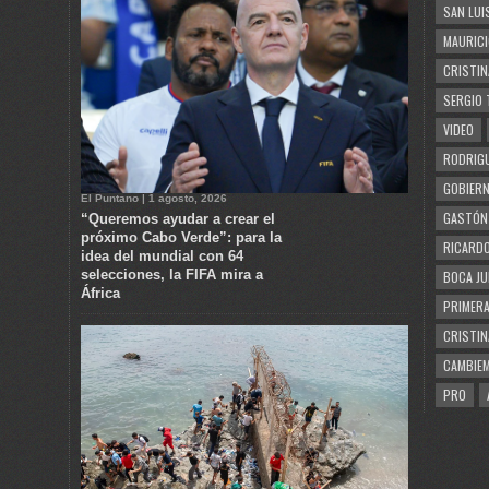
SAN LUI
MAURICI
CRISTIN
SERGIO 
VIDEO
RODRIGU
GOBIERN
El Puntano | 1 agosto, 2026
GASTÓN
“Queremos ayudar a crear el
próximo Cabo Verde”: para la
RICARDO
idea del mundial con 64
selecciones, la FIFA mira a
BOCA JU
África
PRIMERA
CRISTIN
CAMBIE
PRO