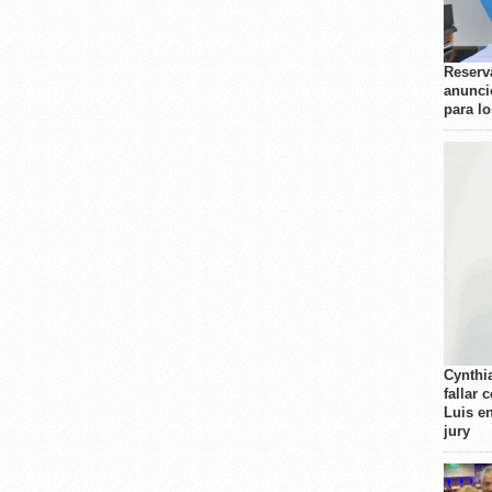
Reserva
anunci
para l
Cynthi
fallar 
Luis e
jury