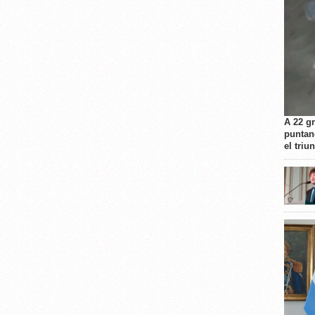
A 22 g
puntan
el triu