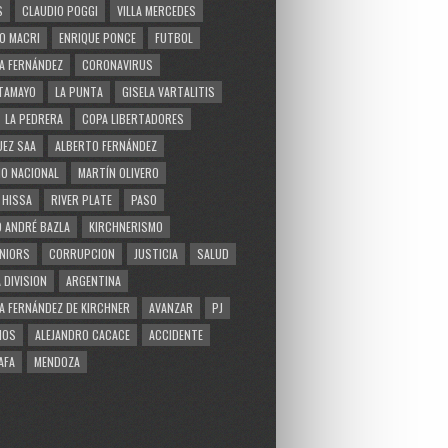
S
CLAUDIO POGGI
VILLA MERCEDES
O MACRI
ENRIQUE PONCE
FUTBOL
A FERNÁNDEZ
CORONAVIRUS
TAMAYO
LA PUNTA
GISELA VARTALITIS
LA PEDRERA
COPA LIBERTADORES
EZ SAA
ALBERTO FERNÁNDEZ
O NACIONAL
MARTÍN OLIVERO
 HISSA
RIVER PLATE
PASO
 ANDRÉ BAZLA
KIRCHNERISMO
NIORS
CORRUPCION
JUSTICIA
SALUD
 DIVISION
ARGENTINA
A FERNÁNDEZ DE KIRCHNER
AVANZAR
PJ
MOS
ALEJANDRO CACACE
ACCIDENTE
AFA
MENDOZA