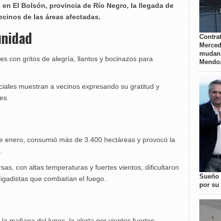
en El Bolsón, provincia de Río Negro, la llegada de
 vecinos de las áreas afectadas.
unidad
Contrat
Merced
mudanz
les con gritos de alegría, llantos y bocinazos para
Mendo
iales muestran a vecinos expresando su gratitud y
es.
 de enero, consumió más de 3.400 hectáreas y provocó la
.
sas, con altas temperaturas y fuertes vientos, dificultaron
Sueño 
rigadistas que combatían el fuego.
por su 
la mañana del lunes, la alerta por vientos fuertes