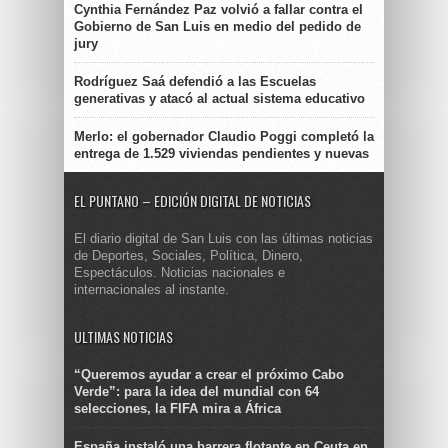
Cynthia Fernández Paz volvió a fallar contra el
Gobierno de San Luis en medio del pedido de
jury
Rodríguez Saá defendió a las Escuelas
generativas y atacó al actual sistema educativo
Merlo: el gobernador Claudio Poggi completó la
entrega de 1.529 viviendas pendientes y nuevas
EL PUNTANO – EDICIÓN DIGITAL DE NOTICIAS
El diario digital de San Luis con las últimas noticias
de Deportes, Sociales, Política, Dinero,
Espectáculos. Noticias nacionales e
internacionales al instante.
ULTIMAS NOTICIAS
“Queremos ayudar a crear el próximo Cabo
Verde”: para la idea del mundial con 64
selecciones, la FIFA mira a África
España instaló una barrera flotante en Ceuta en