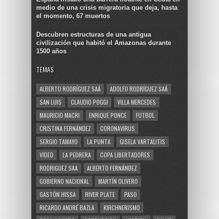
medio de una crisis migratoria que deja, hasta
el momento, 67 muertos
Descubren estructuras de una antigua
civilización que habitó el Amazonas durante
1500 años
TEMAS
ALBERTO RODRÍGUEZ SAÁ
ADOLFO RODRÍGUEZ SAÁ
SAN LUIS
CLAUDIO POGGI
VILLA MERCEDES
MAURICIO MACRI
ENRIQUE PONCE
FUTBOL
CRISTINA FERNÁNDEZ
CORONAVIRUS
SERGIO TAMAYO
LA PUNTA
GISELA VARTALITIS
VIDEO
LA PEDRERA
COPA LIBERTADORES
RODRIGUEZ SAA
ALBERTO FERNÁNDEZ
GOBIERNO NACIONAL
MARTÍN OLIVERO
GASTÓN HISSA
RIVER PLATE
PASO
RICARDO ANDRÉ BAZLA
KIRCHNERISMO