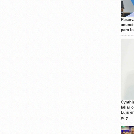
Reserva
anunci
para l
Cynthi
fallar 
Luis e
jury