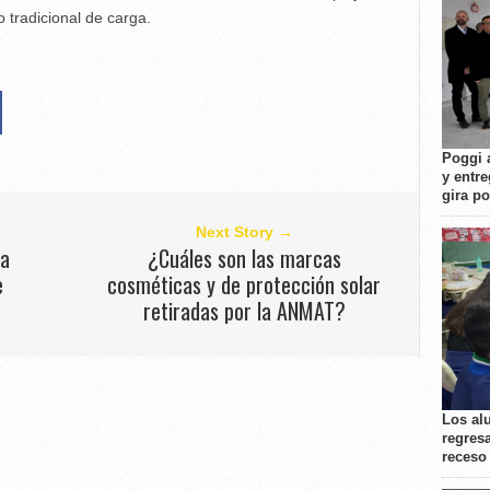
 tradicional de carga.
Poggi 
y entre
gira p
Next Story →
la
¿Cuáles son las marcas
e
cosméticas y de protección solar
retiradas por la ANMAT?
Los al
regresa
receso