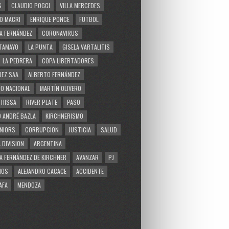
S
CLAUDIO POGGI
VILLA MERCEDES
O MACRI
ENRIQUE PONCE
FUTBOL
A FERNÁNDEZ
CORONAVIRUS
TAMAYO
LA PUNTA
GISELA VARTALITIS
LA PEDRERA
COPA LIBERTADORES
EZ SAA
ALBERTO FERNÁNDEZ
O NACIONAL
MARTÍN OLIVERO
 HISSA
RIVER PLATE
PASO
 ANDRÉ BAZLA
KIRCHNERISMO
NIORS
CORRUPCION
JUSTICIA
SALUD
 DIVISION
ARGENTINA
A FERNÁNDEZ DE KIRCHNER
AVANZAR
PJ
MOS
ALEJANDRO CACACE
ACCIDENTE
AFA
MENDOZA