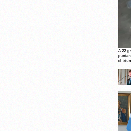
A 22 g
puntan
el triu