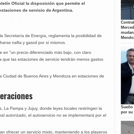
letín Oficial la disposición que permite el
estaciones de servicio de Argentina.
Contrat
Merced
mudanz
la Secretaría de Energía, reglamenta la posibilidad de
Mendo
arse nafta y gasoil por sí mismos.
 en "un precio diferenciado más bajo, con claro
ya que las estaciones de servicio tendrán menos gastos
 la Ciudad de Buenos Aires y Mendoza en estaciones de
deraciones
Sueño 
, La Pampa y Jujuy, donde leyes locales restringen la
por su 
al autorizado, el autoservicio no se implementará por el
an ofrecer un servicio mixto, manteniendo a los playeros