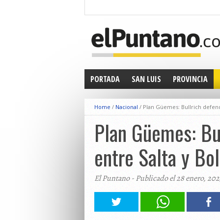
PORTADA
SAN LUIS
PROVINCIA
Home
/
Nacional
/
Plan Güemes: Bullrich defendi
Plan Güemes: Bul
entre Salta y Bol
El Puntano - Publicado el 28 enero, 202