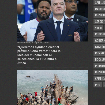
SAN LUI
MAURICI
CRISTIN
SERGIO 
VIDEO
RODRIGU
GOBIERN
El Puntano | 1 agosto, 2026
GASTÓN
“Queremos ayudar a crear el
próximo Cabo Verde”: para la
RICARDO
idea del mundial con 64
selecciones, la FIFA mira a
BOCA JU
África
PRIMERA
CRISTIN
CAMBIE
PRO