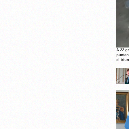
A 22 g
puntan
el triu