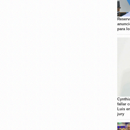
Reserva
anunci
para l
Cynthi
fallar 
Luis e
jury