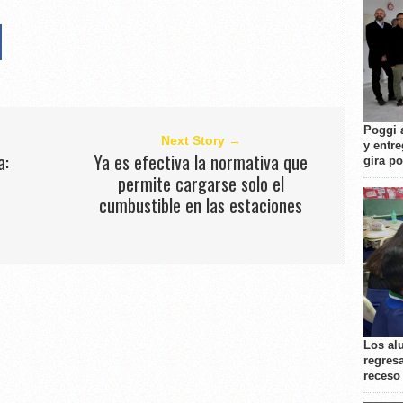
Poggi 
Next Story →
y entre
a:
Ya es efectiva la normativa que
gira p
permite cargarse solo el
cumbustible en las estaciones
Los al
regresa
receso