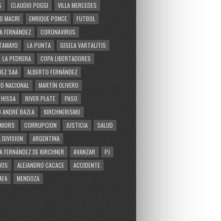
S
CLAUDIO POGGI
VILLA MERCEDES
O MACRI
ENRIQUE PONCE
FUTBOL
A FERNÁNDEZ
CORONAVIRUS
TAMAYO
LA PUNTA
GISELA VARTALITIS
LA PEDRERA
COPA LIBERTADORES
EZ SAA
ALBERTO FERNÁNDEZ
O NACIONAL
MARTÍN OLIVERO
 HISSA
RIVER PLATE
PASO
 ANDRÉ BAZLA
KIRCHNERISMO
NIORS
CORRUPCION
JUSTICIA
SALUD
 DIVISION
ARGENTINA
A FERNÁNDEZ DE KIRCHNER
AVANZAR
PJ
MOS
ALEJANDRO CACACE
ACCIDENTE
AFA
MENDOZA