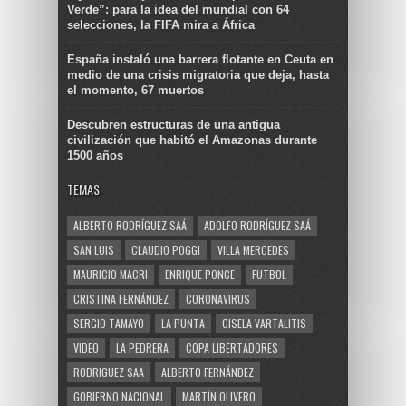
Verde”: para la idea del mundial con 64
selecciones, la FIFA mira a África
España instaló una barrera flotante en Ceuta en
medio de una crisis migratoria que deja, hasta
el momento, 67 muertos
Descubren estructuras de una antigua
civilización que habitó el Amazonas durante
1500 años
TEMAS
ALBERTO RODRÍGUEZ SAÁ
ADOLFO RODRÍGUEZ SAÁ
SAN LUIS
CLAUDIO POGGI
VILLA MERCEDES
MAURICIO MACRI
ENRIQUE PONCE
FUTBOL
CRISTINA FERNÁNDEZ
CORONAVIRUS
SERGIO TAMAYO
LA PUNTA
GISELA VARTALITIS
VIDEO
LA PEDRERA
COPA LIBERTADORES
RODRIGUEZ SAA
ALBERTO FERNÁNDEZ
GOBIERNO NACIONAL
MARTÍN OLIVERO