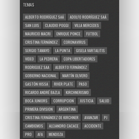
TEMAS
ALBERTO RODRÍGUEZ SAÁ
ADOLFO RODRÍGUEZ SAÁ
SAN LUIS
CLAUDIO POGGI
VILLA MERCEDES
MAURICIO MACRI
ENRIQUE PONCE
FUTBOL
CRISTINA FERNÁNDEZ
CORONAVIRUS
SERGIO TAMAYO
LA PUNTA
GISELA VARTALITIS
VIDEO
LA PEDRERA
COPA LIBERTADORES
RODRIGUEZ SAA
ALBERTO FERNÁNDEZ
GOBIERNO NACIONAL
MARTÍN OLIVERO
GASTÓN HISSA
RIVER PLATE
PASO
RICARDO ANDRÉ BAZLA
KIRCHNERISMO
BOCA JUNIORS
CORRUPCION
JUSTICIA
SALUD
PRIMERA DIVISION
ARGENTINA
CRISTINA FERNÁNDEZ DE KIRCHNER
AVANZAR
PJ
CAMBIEMOS
ALEJANDRO CACACE
ACCIDENTE
PRO
AFA
MENDOZA