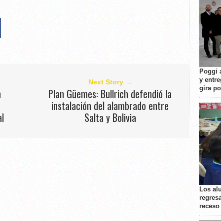
Poggi 
y entre
Next Story →
gira p
n
Plan Güemes: Bullrich defendió la
instalación del alambrado entre
al
Salta y Bolivia
Los al
regresa
receso