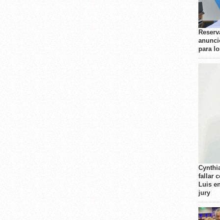
Reserva
anunci
para l
Cynthi
fallar 
Luis e
jury