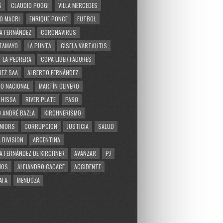
S
CLAUDIO POGGI
VILLA MERCEDES
O MACRI
ENRIQUE PONCE
FUTBOL
A FERNÁNDEZ
CORONAVIRUS
TAMAYO
LA PUNTA
GISELA VARTALITIS
LA PEDRERA
COPA LIBERTADORES
EZ SAA
ALBERTO FERNÁNDEZ
O NACIONAL
MARTÍN OLIVERO
 HISSA
RIVER PLATE
PASO
 ANDRÉ BAZLA
KIRCHNERISMO
NIORS
CORRUPCION
JUSTICIA
SALUD
 DIVISION
ARGENTINA
A FERNÁNDEZ DE KIRCHNER
AVANZAR
PJ
MOS
ALEJANDRO CACACE
ACCIDENTE
AFA
MENDOZA