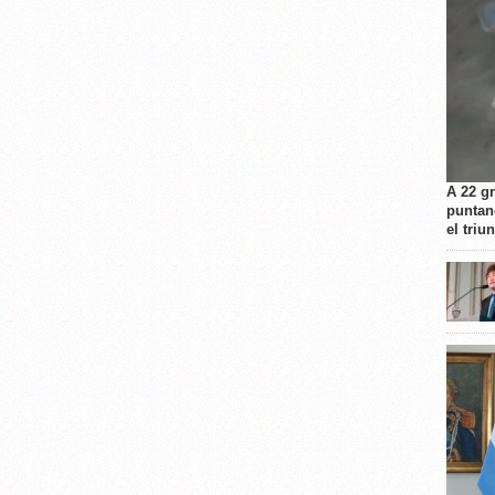
A 22 g
puntan
el triu