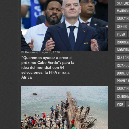
SAN LUI
MAURICI
CRISTIN
SERGIO 
VIDEO
RODRIGU
GOBIERN
El Puntano | 1 agosto, 2026
GASTÓN
“Queremos ayudar a crear el
próximo Cabo Verde”: para la
RICARDO
idea del mundial con 64
selecciones, la FIFA mira a
BOCA JU
África
PRIMERA
CRISTIN
CAMBIE
PRO