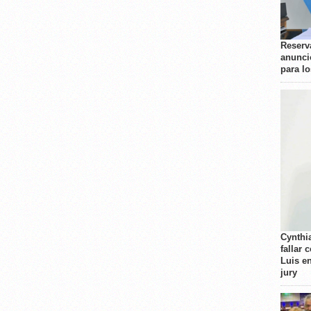
Reserva
anunci
para l
Cynthi
fallar 
Luis e
jury