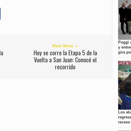
Poggi 
Next Story →
y entre
la
Hoy se corre la Etapa 5 de la
gira p
Vuelta a San Juan: Conocé el
recorrido
Los al
regresa
receso