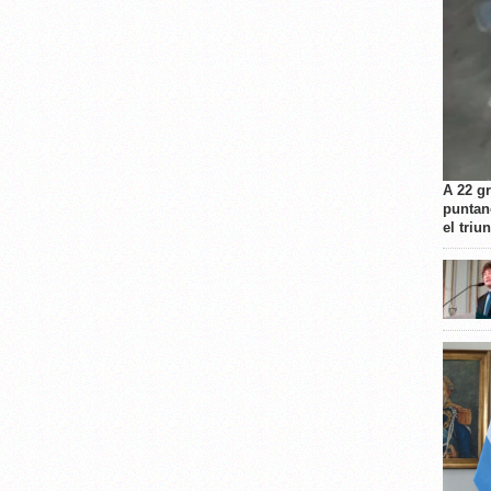
A 22 g
puntan
el triu