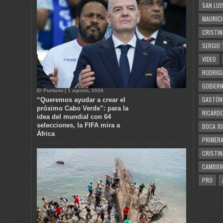
SAN LUI
MAURICI
CRISTIN
SERGIO 
VIDEO
RODRIGU
GOBIERN
El Puntano | 1 agosto, 2026
GASTÓN
“Queremos ayudar a crear el
próximo Cabo Verde”: para la
RICARDO
idea del mundial con 64
selecciones, la FIFA mira a
BOCA JU
África
PRIMERA
CRISTIN
CAMBIE
PRO