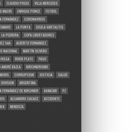
S
CLAUDIO POGGI
VILLA MERCEDES
O MACRI
ENRIQUE PONCE
FUTBOL
A FERNÁNDEZ
CORONAVIRUS
TAMAYO
LA PUNTA
GISELA VARTALITIS
LA PEDRERA
COPA LIBERTADORES
EZ SAA
ALBERTO FERNÁNDEZ
O NACIONAL
MARTÍN OLIVERO
 HISSA
RIVER PLATE
PASO
 ANDRÉ BAZLA
KIRCHNERISMO
NIORS
CORRUPCION
JUSTICIA
SALUD
 DIVISION
ARGENTINA
A FERNÁNDEZ DE KIRCHNER
AVANZAR
PJ
MOS
ALEJANDRO CACACE
ACCIDENTE
AFA
MENDOZA