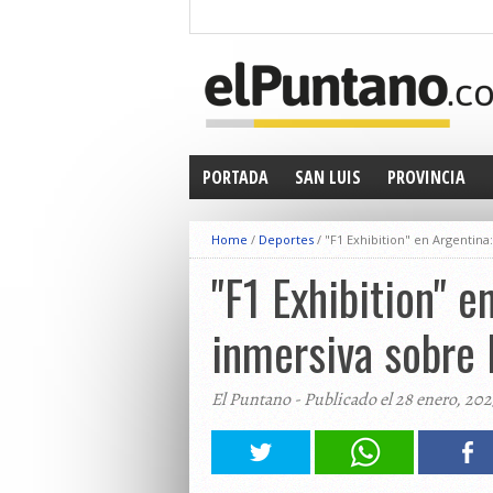
PORTADA
SAN LUIS
PROVINCIA
Home
/
Deportes
/
"F1 Exhibition" en Argentin
"F1 Exhibition" e
inmersiva sobre
El Puntano - Publicado el 28 enero, 202