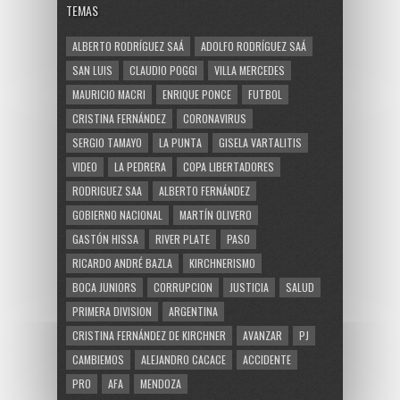
TEMAS
ALBERTO RODRÍGUEZ SAÁ
ADOLFO RODRÍGUEZ SAÁ
SAN LUIS
CLAUDIO POGGI
VILLA MERCEDES
MAURICIO MACRI
ENRIQUE PONCE
FUTBOL
CRISTINA FERNÁNDEZ
CORONAVIRUS
SERGIO TAMAYO
LA PUNTA
GISELA VARTALITIS
VIDEO
LA PEDRERA
COPA LIBERTADORES
RODRIGUEZ SAA
ALBERTO FERNÁNDEZ
GOBIERNO NACIONAL
MARTÍN OLIVERO
GASTÓN HISSA
RIVER PLATE
PASO
RICARDO ANDRÉ BAZLA
KIRCHNERISMO
BOCA JUNIORS
CORRUPCION
JUSTICIA
SALUD
PRIMERA DIVISION
ARGENTINA
CRISTINA FERNÁNDEZ DE KIRCHNER
AVANZAR
PJ
CAMBIEMOS
ALEJANDRO CACACE
ACCIDENTE
PRO
AFA
MENDOZA