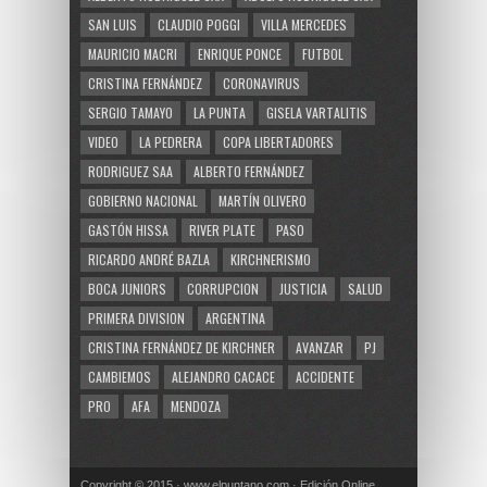
SAN LUIS
CLAUDIO POGGI
VILLA MERCEDES
MAURICIO MACRI
ENRIQUE PONCE
FUTBOL
CRISTINA FERNÁNDEZ
CORONAVIRUS
SERGIO TAMAYO
LA PUNTA
GISELA VARTALITIS
VIDEO
LA PEDRERA
COPA LIBERTADORES
RODRIGUEZ SAA
ALBERTO FERNÁNDEZ
GOBIERNO NACIONAL
MARTÍN OLIVERO
GASTÓN HISSA
RIVER PLATE
PASO
RICARDO ANDRÉ BAZLA
KIRCHNERISMO
BOCA JUNIORS
CORRUPCION
JUSTICIA
SALUD
PRIMERA DIVISION
ARGENTINA
CRISTINA FERNÁNDEZ DE KIRCHNER
AVANZAR
PJ
CAMBIEMOS
ALEJANDRO CACACE
ACCIDENTE
PRO
AFA
MENDOZA
Copyright © 2015 · www.elpuntano.com · Edición Online