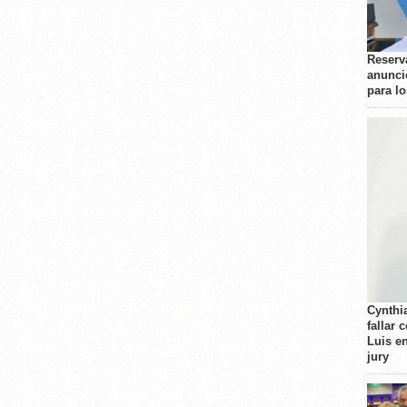
Reserva
anunci
para l
Cynthi
fallar 
Luis e
jury