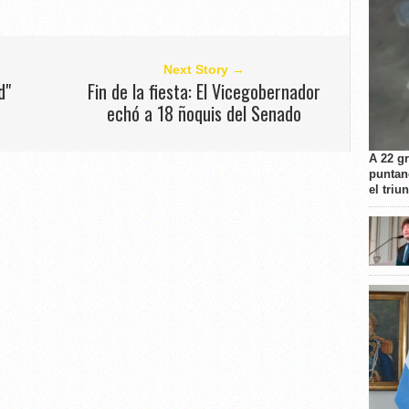
Next Story →
d"
Fin de la fiesta: El Vicegobernador
echó a 18 ñoquis del Senado
A 22 g
puntan
el triu