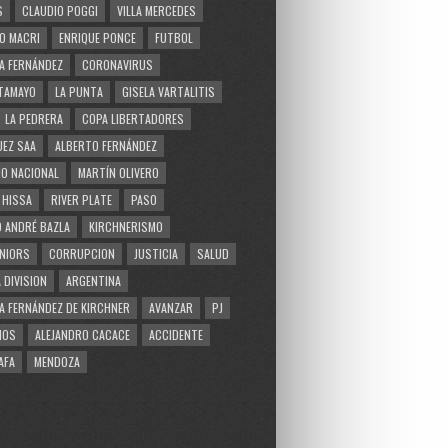
S
CLAUDIO POGGI
VILLA MERCEDES
O MACRI
ENRIQUE PONCE
FUTBOL
A FERNÁNDEZ
CORONAVIRUS
TAMAYO
LA PUNTA
GISELA VARTALITIS
LA PEDRERA
COPA LIBERTADORES
EZ SAA
ALBERTO FERNÁNDEZ
O NACIONAL
MARTÍN OLIVERO
 HISSA
RIVER PLATE
PASO
 ANDRÉ BAZLA
KIRCHNERISMO
NIORS
CORRUPCION
JUSTICIA
SALUD
 DIVISION
ARGENTINA
A FERNÁNDEZ DE KIRCHNER
AVANZAR
PJ
MOS
ALEJANDRO CACACE
ACCIDENTE
AFA
MENDOZA