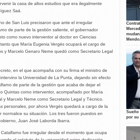
rvenir la casa de altos estudios que era ilegalmente
ríguez Saá.
no de San Luis precisaron que ante el irregular
Contrat
Merced
o de parte de la gestión saliente, el gobernador
mudanz
eto como nuevo interventor al doctor en Ciencias
Mendo
 tanto que María Eugenia Vergés ocupará el cargo de
dios y Marcelo Genaro Neme quedó como Secretario Legal
creto, en el que acompaña con su firma el ministro de
 intervino la Universidad de La Punta, dejando sin efecto
famo de parte de la gestión que acaba de dejar el
ermo Quintas como interventor, acompañado por María
l y Marcelo Neme como Secretario Legal y Técnico.
s personales, por ahora Vergés quedará a cargo de la
Sueño 
r normalice su situación. Los tres fueron puestos en
por su 
Gobierno, Juan José Laborda Ibarra.
de Catalfamo fue irregular desde el momento que ocupa
ando el estatuto de la universidad exige dedicación