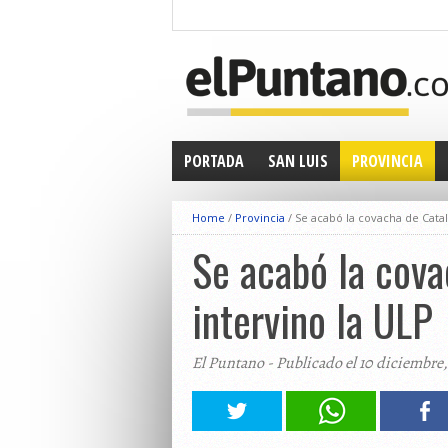
PORTADA
SAN LUIS
PROVINCIA
Home
/
Provincia
/
Se acabó la covacha de Catal
Se acabó la cova
intervino la ULP
El Puntano - Publicado el 10 diciembre