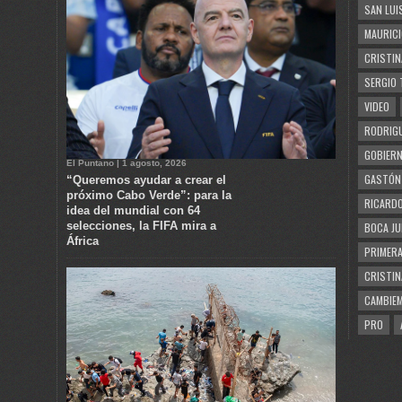
SAN LUI
MAURICI
CRISTIN
SERGIO 
VIDEO
RODRIGU
GOBIERN
El Puntano | 1 agosto, 2026
GASTÓN
“Queremos ayudar a crear el
próximo Cabo Verde”: para la
RICARDO
idea del mundial con 64
selecciones, la FIFA mira a
BOCA JU
África
PRIMERA
CRISTIN
CAMBIE
PRO