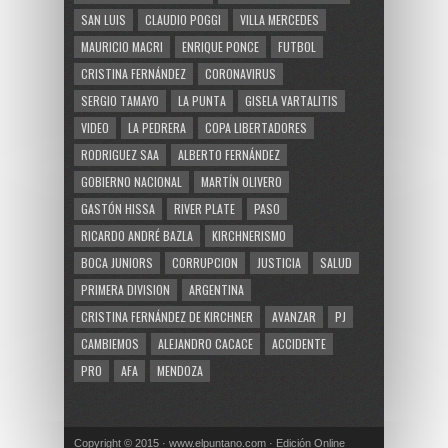
SAN LUIS
CLAUDIO POGGI
VILLA MERCEDES
MAURICIO MACRI
ENRIQUE PONCE
FUTBOL
CRISTINA FERNÁNDEZ
CORONAVIRUS
SERGIO TAMAYO
LA PUNTA
GISELA VARTALITIS
VIDEO
LA PEDRERA
COPA LIBERTADORES
RODRIGUEZ SAA
ALBERTO FERNÁNDEZ
GOBIERNO NACIONAL
MARTÍN OLIVERO
GASTÓN HISSA
RIVER PLATE
PASO
RICARDO ANDRÉ BAZLA
KIRCHNERISMO
BOCA JUNIORS
CORRUPCION
JUSTICIA
SALUD
PRIMERA DIVISION
ARGENTINA
CRISTINA FERNÁNDEZ DE KIRCHNER
AVANZAR
PJ
CAMBIEMOS
ALEJANDRO CACACE
ACCIDENTE
PRO
AFA
MENDOZA
Copyright © 2015 · www.elpuntano.com · Edición Online