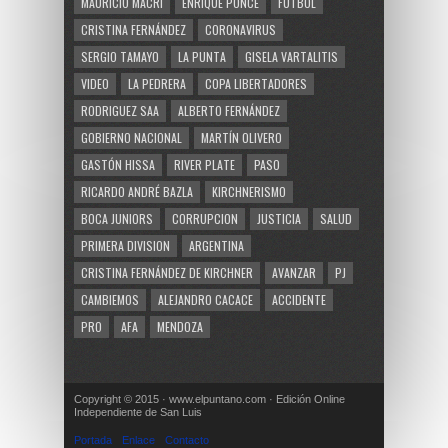
MAURICIO MACRI
ENRIQUE PONCE
FUTBOL
CRISTINA FERNÁNDEZ
CORONAVIRUS
SERGIO TAMAYO
LA PUNTA
GISELA VARTALITIS
VIDEO
LA PEDRERA
COPA LIBERTADORES
RODRIGUEZ SAA
ALBERTO FERNÁNDEZ
GOBIERNO NACIONAL
MARTÍN OLIVERO
GASTÓN HISSA
RIVER PLATE
PASO
RICARDO ANDRÉ BAZLA
KIRCHNERISMO
BOCA JUNIORS
CORRUPCION
JUSTICIA
SALUD
PRIMERA DIVISION
ARGENTINA
CRISTINA FERNÁNDEZ DE KIRCHNER
AVANZAR
PJ
CAMBIEMOS
ALEJANDRO CACACE
ACCIDENTE
PRO
AFA
MENDOZA
Copyright © 2015 · www.elpuntano.com · Edición Online
Independiente de San Luis
Portada
Enlace
Contacto