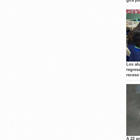
gira p
Los al
regresa
receso
A 22 g