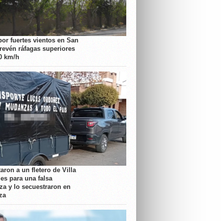
por fuertes vientos en San
prevén ráfagas superiores
70 km/h
aron a un fletero de Villa
es para una falsa
a y lo secuestraron en
za