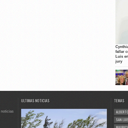
Cynthi
fallar 
Luis e
jury
ULTIMAS NOTICIAS
TEMAS
 noticias
ALBERTO
SAN LUI
MAURICI