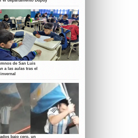
or el departamento Dupuy
umnos de San Luis
n a las aulas tras el
 invernal
rados bajo cero, un