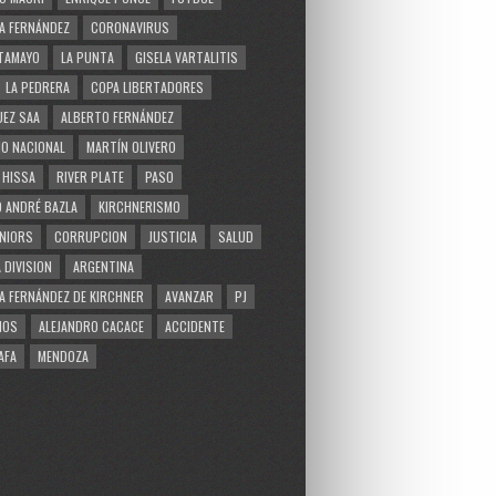
A FERNÁNDEZ
CORONAVIRUS
TAMAYO
LA PUNTA
GISELA VARTALITIS
LA PEDRERA
COPA LIBERTADORES
EZ SAA
ALBERTO FERNÁNDEZ
O NACIONAL
MARTÍN OLIVERO
 HISSA
RIVER PLATE
PASO
 ANDRÉ BAZLA
KIRCHNERISMO
NIORS
CORRUPCION
JUSTICIA
SALUD
 DIVISION
ARGENTINA
A FERNÁNDEZ DE KIRCHNER
AVANZAR
PJ
MOS
ALEJANDRO CACACE
ACCIDENTE
AFA
MENDOZA