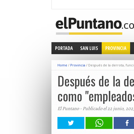
PORTADA
SAN LUIS
PROVINCIA
Home
/
Provincia
/
Después de la derrota, func
Después de la de
como "empleados
El Puntano - Publicado el 22 junio, 202