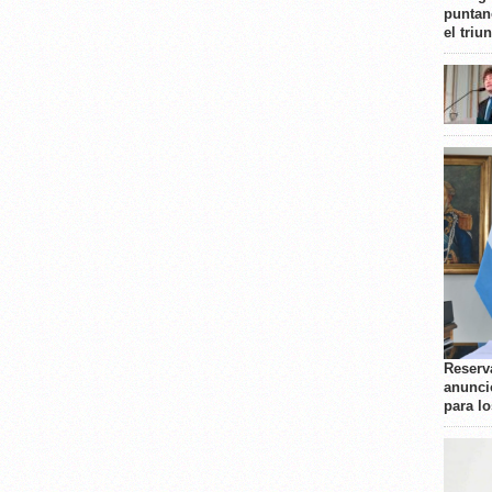
puntan
el triu
Reserva
anunci
para l