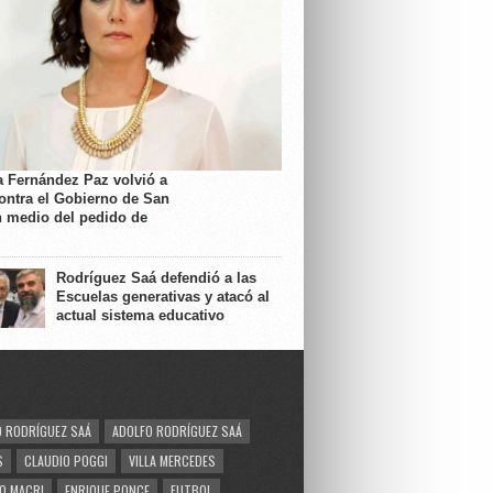
a Fernández Paz volvió a
contra el Gobierno de San
n medio del pedido de
Rodríguez Saá defendió a las
Escuelas generativas y atacó al
actual sistema educativo
 RODRÍGUEZ SAÁ
ADOLFO RODRÍGUEZ SAÁ
S
CLAUDIO POGGI
VILLA MERCEDES
O MACRI
ENRIQUE PONCE
FUTBOL