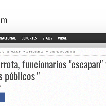
NACIONAL
DEPORTES
VIAJES
VIRAL
ionarios "escapan" y se refugian como "empleados públicos "
rrota, funcionarios "escapan" 
 públicos "
3