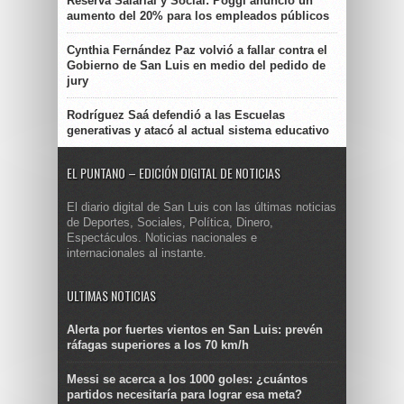
Reserva Salarial y Social: Poggi anunció un
aumento del 20% para los empleados públicos
Cynthia Fernández Paz volvió a fallar contra el
Gobierno de San Luis en medio del pedido de
jury
Rodríguez Saá defendió a las Escuelas
generativas y atacó al actual sistema educativo
EL PUNTANO – EDICIÓN DIGITAL DE NOTICIAS
El diario digital de San Luis con las últimas noticias
de Deportes, Sociales, Política, Dinero,
Espectáculos. Noticias nacionales e
internacionales al instante.
ULTIMAS NOTICIAS
Alerta por fuertes vientos en San Luis: prevén
ráfagas superiores a los 70 km/h
Messi se acerca a los 1000 goles: ¿cuántos
partidos necesitaría para lograr esa meta?