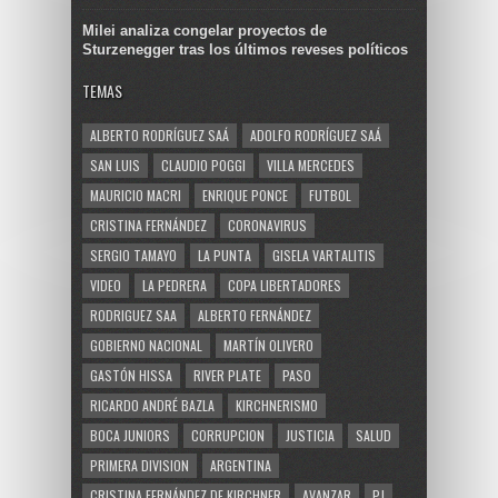
Milei analiza congelar proyectos de
Sturzenegger tras los últimos reveses políticos
TEMAS
ALBERTO RODRÍGUEZ SAÁ
ADOLFO RODRÍGUEZ SAÁ
SAN LUIS
CLAUDIO POGGI
VILLA MERCEDES
MAURICIO MACRI
ENRIQUE PONCE
FUTBOL
CRISTINA FERNÁNDEZ
CORONAVIRUS
SERGIO TAMAYO
LA PUNTA
GISELA VARTALITIS
VIDEO
LA PEDRERA
COPA LIBERTADORES
RODRIGUEZ SAA
ALBERTO FERNÁNDEZ
GOBIERNO NACIONAL
MARTÍN OLIVERO
GASTÓN HISSA
RIVER PLATE
PASO
RICARDO ANDRÉ BAZLA
KIRCHNERISMO
BOCA JUNIORS
CORRUPCION
JUSTICIA
SALUD
PRIMERA DIVISION
ARGENTINA
CRISTINA FERNÁNDEZ DE KIRCHNER
AVANZAR
PJ