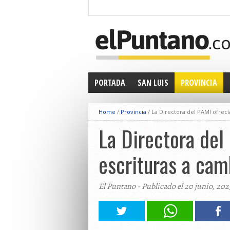
PORTADA
SAN LUIS
PROVINCIA
Home
/
Provincia
/
La Directora del PAMI ofrec
La Directora del
escrituras a cam
El Puntano - Publicado el 20 junio, 202