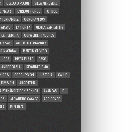
S
CLAUDIO POGGI
VILLA MERCEDES
O MACRI
ENRIQUE PONCE
FUTBOL
A FERNÁNDEZ
CORONAVIRUS
TAMAYO
LA PUNTA
GISELA VARTALITIS
LA PEDRERA
COPA LIBERTADORES
EZ SAA
ALBERTO FERNÁNDEZ
O NACIONAL
MARTÍN OLIVERO
 HISSA
RIVER PLATE
PASO
 ANDRÉ BAZLA
KIRCHNERISMO
NIORS
CORRUPCION
JUSTICIA
SALUD
 DIVISION
ARGENTINA
A FERNÁNDEZ DE KIRCHNER
AVANZAR
PJ
MOS
ALEJANDRO CACACE
ACCIDENTE
AFA
MENDOZA