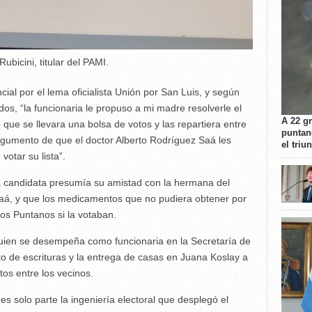
ubicini, titular del PAMI.
cial por el lema oficialista Unión por San Luis, y según
dos, “la funcionaria le propuso a mi madre resolverle el
A 22 g
que se llevara una bolsa de votos y las repartiera entre
puntan
rgumento de que el doctor Alberto Rodríguez Saá les
el triu
votar su lista”.
a candidata presumía su amistad con la hermana del
aá, y que los medicamentos que no pudiera obtener por
os Puntanos si la votaban.
uien se desempeña como funcionaria en la Secretaría de
to de escrituras y la entrega de casas en Juana Koslay a
tos entre los vecinos.
es solo parte la ingeniería electoral que desplegó el