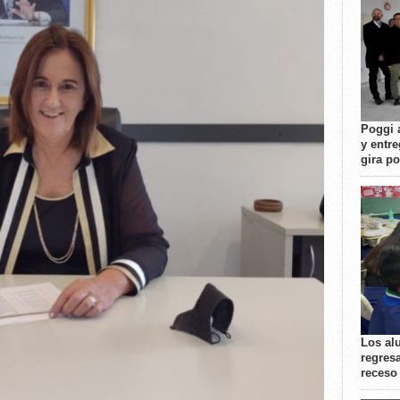
Poggi 
y entre
gira p
Los al
regresa
receso