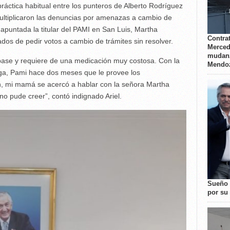
áctica habitual entre los punteros de Alberto Rodríguez
multiplicaron las denuncias por amenazas a cambio de
 apuntada la titular del PAMI en San Luis, Martha
Contrat
ados de pedir votos a cambio de trámites sin resolver.
Merced
mudanz
ase y requiere de una medicación muy costosa. Con la
Mendo
ga, Pami hace dos meses que le provee los
, mi mamá se acercó a hablar con la señora Martha
no pude creer”, contó indignado Ariel.
Sueño 
por su 