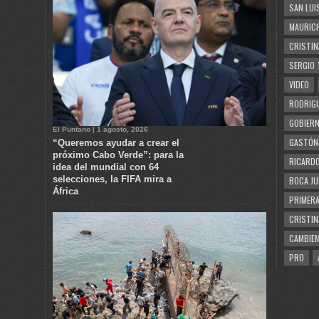
SAN LUI
MAURICI
CRISTIN
SERGIO 
VIDEO
RODRIGU
GOBIERN
El Puntano | 1 agosto, 2026
GASTÓN
“Queremos ayudar a crear el
próximo Cabo Verde”: para la
RICARDO
idea del mundial con 64
selecciones, la FIFA mira a
BOCA JU
África
PRIMERA
CRISTIN
CAMBIE
PRO