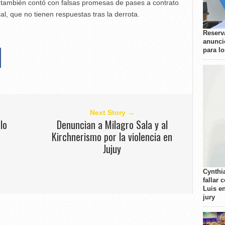
también contó con falsas promesas de pases a contrato
ial, que no tienen respuestas tras la derrota.
Reserva
anunci
para l
Next Story →
lo
Denuncian a Milagro Sala y al
Kirchnerismo por la violencia en
Jujuy
Cynthi
fallar 
Luis e
jury