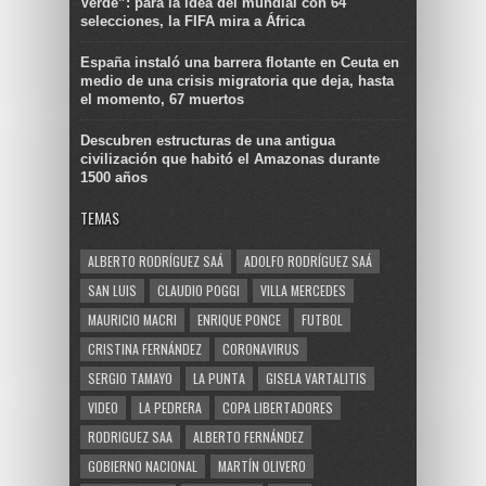
Verde”: para la idea del mundial con 64
selecciones, la FIFA mira a África
España instaló una barrera flotante en Ceuta en
medio de una crisis migratoria que deja, hasta
el momento, 67 muertos
Descubren estructuras de una antigua
civilización que habitó el Amazonas durante
1500 años
TEMAS
ALBERTO RODRÍGUEZ SAÁ
ADOLFO RODRÍGUEZ SAÁ
SAN LUIS
CLAUDIO POGGI
VILLA MERCEDES
MAURICIO MACRI
ENRIQUE PONCE
FUTBOL
CRISTINA FERNÁNDEZ
CORONAVIRUS
SERGIO TAMAYO
LA PUNTA
GISELA VARTALITIS
VIDEO
LA PEDRERA
COPA LIBERTADORES
RODRIGUEZ SAA
ALBERTO FERNÁNDEZ
GOBIERNO NACIONAL
MARTÍN OLIVERO