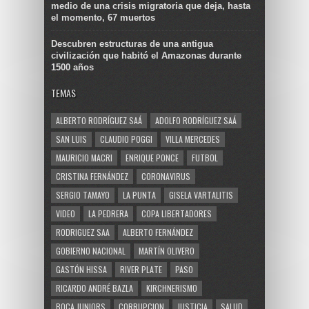
medio de una crisis migratoria que deja, hasta
el momento, 67 muertos
Descubren estructuras de una antigua
civilización que habitó el Amazonas durante
1500 años
TEMAS
ALBERTO RODRÍGUEZ SAÁ
ADOLFO RODRÍGUEZ SAÁ
SAN LUIS
CLAUDIO POGGI
VILLA MERCEDES
MAURICIO MACRI
ENRIQUE PONCE
FUTBOL
CRISTINA FERNÁNDEZ
CORONAVIRUS
SERGIO TAMAYO
LA PUNTA
GISELA VARTALITIS
VIDEO
LA PEDRERA
COPA LIBERTADORES
RODRIGUEZ SAA
ALBERTO FERNÁNDEZ
GOBIERNO NACIONAL
MARTÍN OLIVERO
GASTÓN HISSA
RIVER PLATE
PASO
RICARDO ANDRÉ BAZLA
KIRCHNERISMO
BOCA JUNIORS
CORRUPCION
JUSTICIA
SALUD