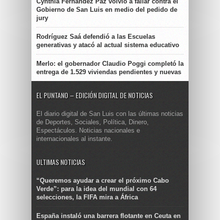
Cynthia Fernández Paz volvió a fallar contra el
Gobierno de San Luis en medio del pedido de
jury
Rodríguez Saá defendió a las Escuelas
generativas y atacó al actual sistema educativo
Merlo: el gobernador Claudio Poggi completó la
entrega de 1.529 viviendas pendientes y nuevas
EL PUNTANO – EDICIÓN DIGITAL DE NOTICIAS
El diario digital de San Luis con las últimas noticias
de Deportes, Sociales, Política, Dinero,
Espectáculos. Noticias nacionales e
internacionales al instante.
ULTIMAS NOTICIAS
“Queremos ayudar a crear el próximo Cabo
Verde”: para la idea del mundial con 64
selecciones, la FIFA mira a África
España instaló una barrera flotante en Ceuta en