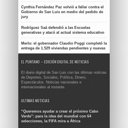
Cynthia Fernández Paz volvió a fallar contra el
Gobierno de San Luis en medio del pedido de
jury
Rodríguez Saá defendió a las Escuelas
generativas y atacó al actual sistema educativo
Merlo: el gobernador Claudio Poggi completó la
entrega de 1.529 viviendas pendientes y nuevas
EL PUNTANO – EDICIÓN DIGITAL DE NOTICIAS
El diario digital de San Luis con las últimas noticias
de Deportes, Sociales, Política, Dinero,
Espectáculos. Noticias nacionales e
internacionales al instante.
ULTIMAS NOTICIAS
“Queremos ayudar a crear el próximo Cabo
Verde”: para la idea del mundial con 64
selecciones, la FIFA mira a África