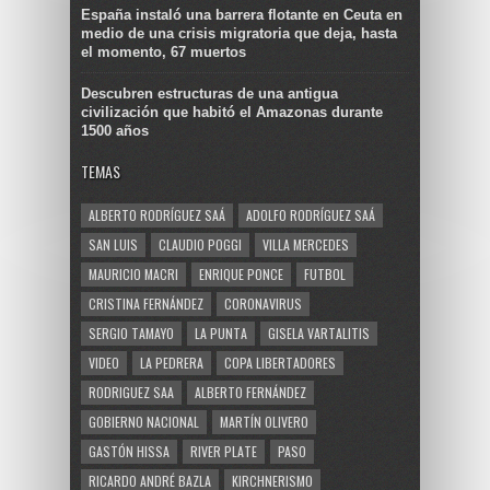
España instaló una barrera flotante en Ceuta en
medio de una crisis migratoria que deja, hasta
el momento, 67 muertos
Descubren estructuras de una antigua
civilización que habitó el Amazonas durante
1500 años
TEMAS
ALBERTO RODRÍGUEZ SAÁ
ADOLFO RODRÍGUEZ SAÁ
SAN LUIS
CLAUDIO POGGI
VILLA MERCEDES
MAURICIO MACRI
ENRIQUE PONCE
FUTBOL
CRISTINA FERNÁNDEZ
CORONAVIRUS
SERGIO TAMAYO
LA PUNTA
GISELA VARTALITIS
VIDEO
LA PEDRERA
COPA LIBERTADORES
RODRIGUEZ SAA
ALBERTO FERNÁNDEZ
GOBIERNO NACIONAL
MARTÍN OLIVERO
GASTÓN HISSA
RIVER PLATE
PASO
RICARDO ANDRÉ BAZLA
KIRCHNERISMO