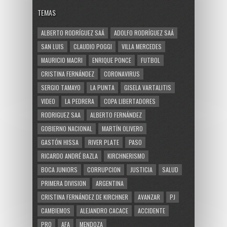
TEMAS
ALBERTO RODRÍGUEZ SAÁ
ADOLFO RODRÍGUEZ SAÁ
SAN LUIS
CLAUDIO POGGI
VILLA MERCEDES
MAURICIO MACRI
ENRIQUE PONCE
FUTBOL
CRISTINA FERNÁNDEZ
CORONAVIRUS
SERGIO TAMAYO
LA PUNTA
GISELA VARTALITIS
VIDEO
LA PEDRERA
COPA LIBERTADORES
RODRIGUEZ SAA
ALBERTO FERNÁNDEZ
GOBIERNO NACIONAL
MARTÍN OLIVERO
GASTÓN HISSA
RIVER PLATE
PASO
RICARDO ANDRÉ BAZLA
KIRCHNERISMO
BOCA JUNIORS
CORRUPCION
JUSTICIA
SALUD
PRIMERA DIVISION
ARGENTINA
CRISTINA FERNÁNDEZ DE KIRCHNER
AVANZAR
PJ
CAMBIEMOS
ALEJANDRO CACACE
ACCIDENTE
PRO
AFA
MENDOZA