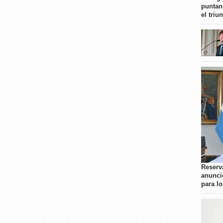
puntan
el triu
Reserva
anunci
para l