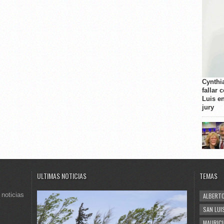
Cynthi
fallar 
Luis e
jury
ULTIMAS NOTICIAS
TEMAS
 noticias
ALBERTO
SAN LUI
MAURICI