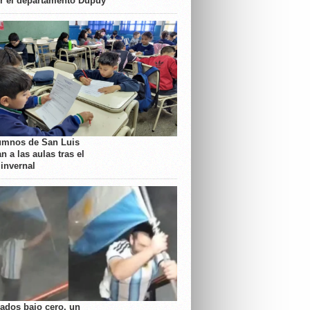
or el departamento Dupuy
umnos de San Luis
n a las aulas tras el
 invernal
rados bajo cero, un