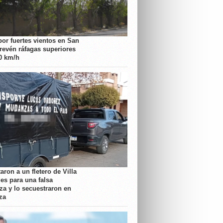
por fuertes vientos en San
prevén ráfagas superiores
70 km/h
aron a un fletero de Villa
es para una falsa
a y lo secuestraron en
za