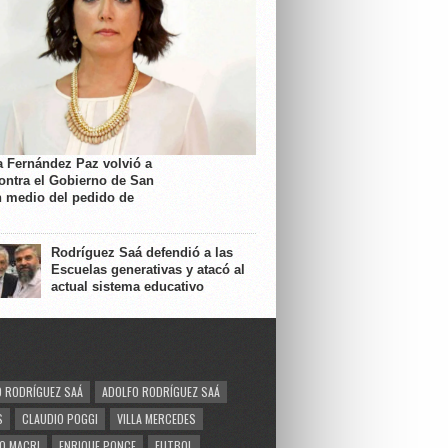
a Fernández Paz volvió a
contra el Gobierno de San
n medio del pedido de
Rodríguez Saá defendió a las
Escuelas generativas y atacó al
actual sistema educativo
 RODRÍGUEZ SAÁ
ADOLFO RODRÍGUEZ SAÁ
S
CLAUDIO POGGI
VILLA MERCEDES
O MACRI
ENRIQUE PONCE
FUTBOL