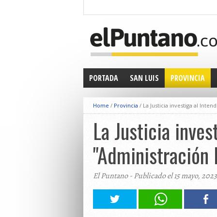
PORTADA
SAN LUIS
PROVINCIA
Home
/
Provincia
/
La Justicia investiga al Int
La Justicia inves
"Administración 
El Puntano - Publicado el 15 mayo, 2023