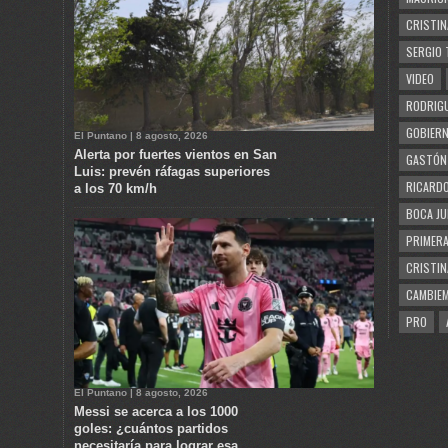
CRISTIN
SERGIO 
VIDEO
RODRIGU
GOBIERN
El Puntano | 8 agosto, 2026
Alerta por fuertes vientos en San
GASTÓN
Luis: prevén ráfagas superiores
RICARDO
a los 70 km/h
BOCA JU
PRIMERA
CRISTIN
CAMBIE
PRO
El Puntano | 8 agosto, 2026
Messi se acerca a los 1000
goles: ¿cuántos partidos
necesitaría para lograr esa