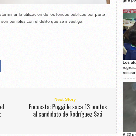
gira p
terminar la utilización de los fondos públicos por parte
on punibles con el delito que se investiga.
Los al
regresa
receso
Next Story →
el
Encuesta: Poggi le saca 13 puntos
z
al candidato de Rodríguez Saá
A 22 g