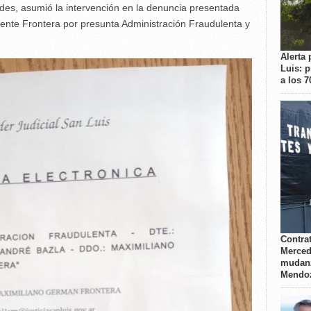
edes, asumió la intervención en la denuncia presentada
dente Frontera por presunta Administración Fraudulenta y
Alerta 
Luis: 
a los 
Contrat
Merced
mudanz
Mendo