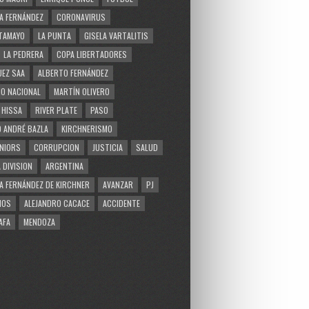
A FERNÁNDEZ
CORONAVIRUS
TAMAYO
LA PUNTA
GISELA VARTALITIS
LA PEDRERA
COPA LIBERTADORES
EZ SAA
ALBERTO FERNÁNDEZ
O NACIONAL
MARTÍN OLIVERO
 HISSA
RIVER PLATE
PASO
 ANDRÉ BAZLA
KIRCHNERISMO
NIORS
CORRUPCION
JUSTICIA
SALUD
 DIVISION
ARGENTINA
A FERNÁNDEZ DE KIRCHNER
AVANZAR
PJ
MOS
ALEJANDRO CACACE
ACCIDENTE
AFA
MENDOZA