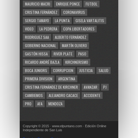
MAURICIO MACRI
ENRIQUE PONCE
FUTBOL
CRISTINA FERNÁNDEZ
CORONAVIRUS
SERGIO TAMAYO
LA PUNTA
GISELA VARTALITIS
VIDEO
LA PEDRERA
COPA LIBERTADORES
RODRIGUEZ SAA
ALBERTO FERNÁNDEZ
GOBIERNO NACIONAL
MARTÍN OLIVERO
GASTÓN HISSA
RIVER PLATE
PASO
RICARDO ANDRÉ BAZLA
KIRCHNERISMO
BOCA JUNIORS
CORRUPCION
JUSTICIA
SALUD
PRIMERA DIVISION
ARGENTINA
CRISTINA FERNÁNDEZ DE KIRCHNER
AVANZAR
PJ
CAMBIEMOS
ALEJANDRO CACACE
ACCIDENTE
PRO
AFA
MENDOZA
Copyright © 2015 · www.elpuntano.com · Edición Online
Independiente de San Luis