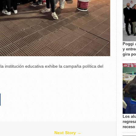
Poggi 
y entre
gira p
a institución educativa exhibe la campaña política del
Los al
regresa
receso
Next Story →