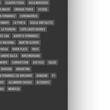
S
CLAUDIO POGGI
VILLA MERCEDES
O MACRI
ENRIQUE PONCE
FUTBOL
A FERNÁNDEZ
CORONAVIRUS
TAMAYO
LA PUNTA
GISELA VARTALITIS
LA PEDRERA
COPA LIBERTADORES
EZ SAA
ALBERTO FERNÁNDEZ
O NACIONAL
MARTÍN OLIVERO
 HISSA
RIVER PLATE
PASO
 ANDRÉ BAZLA
KIRCHNERISMO
NIORS
CORRUPCION
JUSTICIA
SALUD
 DIVISION
ARGENTINA
A FERNÁNDEZ DE KIRCHNER
AVANZAR
PJ
MOS
ALEJANDRO CACACE
ACCIDENTE
AFA
MENDOZA