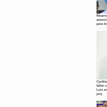
Reserva
anunci
para l
Cynthi
fallar 
Luis e
jury