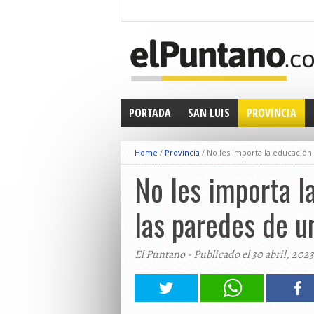
PORTADA
SAN LUIS
PROVINCIA
Home
/
Provincia
/
No les importa la educación 
No les importa l
las paredes de u
El Puntano - Publicado el 30 abril, 2023