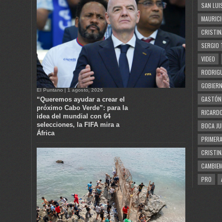
SAN LUI
MAURICI
CRISTIN
SERGIO 
VIDEO
RODRIGU
GOBIERN
El Puntano | 1 agosto, 2026
GASTÓN
“Queremos ayudar a crear el
próximo Cabo Verde”: para la
RICARDO
idea del mundial con 64
selecciones, la FIFA mira a
BOCA JU
África
PRIMERA
CRISTIN
CAMBIE
PRO