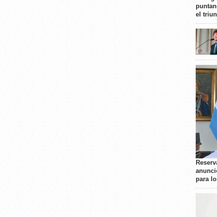
puntan
el triu
Reserva
anunci
para l