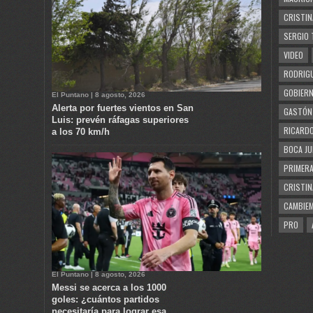
CRISTIN
SERGIO 
VIDEO
RODRIGU
GOBIERN
El Puntano | 8 agosto, 2026
Alerta por fuertes vientos en San
GASTÓN
Luis: prevén ráfagas superiores
RICARDO
a los 70 km/h
BOCA JU
PRIMERA
CRISTIN
CAMBIE
PRO
El Puntano | 8 agosto, 2026
Messi se acerca a los 1000
goles: ¿cuántos partidos
necesitaría para lograr esa