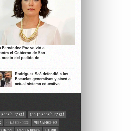
a Fernández Paz volvió a
contra el Gobierno de San
n medio del pedido de
Rodríguez Saá defendió a las
Escuelas generativas y atacó al
actual sistema educativo
 RODRÍGUEZ SAÁ
ADOLFO RODRÍGUEZ SAÁ
S
CLAUDIO POGGI
VILLA MERCEDES
O MACRI
ENRIQUE PONCE
FUTBOL