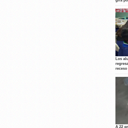
gira p
Los al
regresa
receso
A 22 g