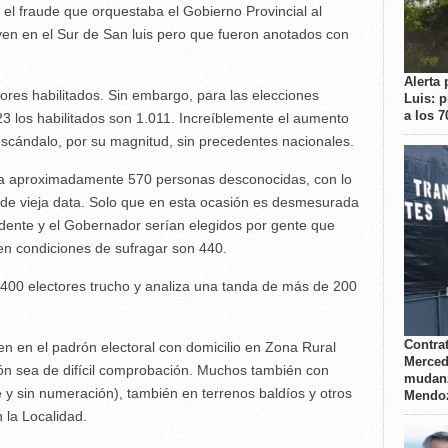
el fraude que orquestaba el Gobierno Provincial al
ven en el Sur de San luis pero que fueron anotados con
Alerta 
res habilitados. Sin embargo, para las elecciones
Luis: 
a los 
3 los habilitados son 1.011. Increíblemente el aumento
escándalo, por su magnitud, sin precedentes nacionales.
r a aproximadamente 570 personas desconocidas, con lo
 de vieja data. Solo que en esta ocasión es desmesurada
ndente y el Gobernador serían elegidos por gente que
 en condiciones de sufragar son 440.
 400 electores trucho y analiza una tanda de más de 200
Contrat
n en el padrón electoral con domicilio en Zona Rural
Merced
ción sea de difícil comprobación. Muchos también con
mudanz
e y sin numeración), también en terrenos baldíos y otros
Mendo
 la Localidad.