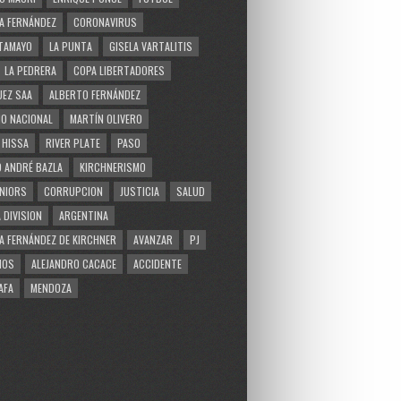
A FERNÁNDEZ
CORONAVIRUS
TAMAYO
LA PUNTA
GISELA VARTALITIS
LA PEDRERA
COPA LIBERTADORES
EZ SAA
ALBERTO FERNÁNDEZ
O NACIONAL
MARTÍN OLIVERO
 HISSA
RIVER PLATE
PASO
 ANDRÉ BAZLA
KIRCHNERISMO
NIORS
CORRUPCION
JUSTICIA
SALUD
 DIVISION
ARGENTINA
A FERNÁNDEZ DE KIRCHNER
AVANZAR
PJ
MOS
ALEJANDRO CACACE
ACCIDENTE
AFA
MENDOZA