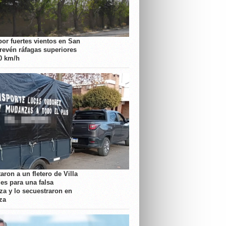
por fuertes vientos en San
prevén ráfagas superiores
70 km/h
aron a un fletero de Villa
es para una falsa
a y lo secuestraron en
za