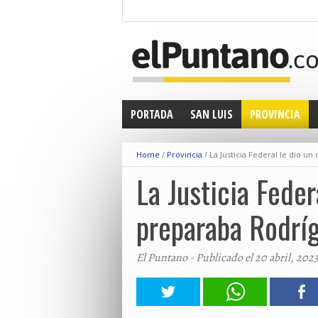
PORTADA
SAN LUIS
PROVINCIA
Home
/
Provincia
/
La Justicia Federal le dio u
La Justicia Feder
preparaba Rodríg
El Puntano - Publicado el 20 abril, 202