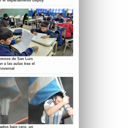
or el departamento Dupuy
umnos de San Luis
n a las aulas tras el
 invernal
rados bajo cero, un