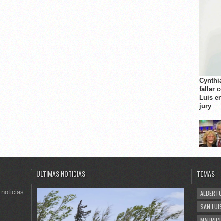
Cynthi
fallar 
Luis e
jury
ULTIMAS NOTICIAS
TEMAS
 noticias
ALBERTO
SAN LUI
MAURICI