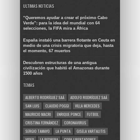
ULTIMAS NOTICIAS
“Queremos ayudar a crear el próximo Cabo
Verde”: para la idea del mundial con 64
selecciones, la FIFA mira a África
España instaló una barrera flotante en Ceuta en
medio de una crisis migratoria que deja, hasta
el momento, 67 muertos
Descubren estructuras de una antigua
civilización que habitó el Amazonas durante
1500 años
TEMAS
ALBERTO RODRÍGUEZ SAÁ
ADOLFO RODRÍGUEZ SAÁ
SAN LUIS
CLAUDIO POGGI
VILLA MERCEDES
MAURICIO MACRI
ENRIQUE PONCE
FUTBOL
CRISTINA FERNÁNDEZ
CORONAVIRUS
SERGIO TAMAYO
LA PUNTA
GISELA VARTALITIS
VIDEO
LA PEDRERA
COPA LIBERTADORES