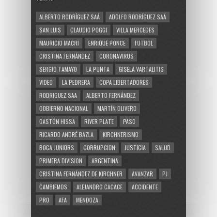
ALBERTO RODRÍGUEZ SAÁ
ADOLFO RODRÍGUEZ SAÁ
SAN LUIS
CLAUDIO POGGI
VILLA MERCEDES
MAURICIO MACRI
ENRIQUE PONCE
FUTBOL
CRISTINA FERNÁNDEZ
CORONAVIRUS
SERGIO TAMAYO
LA PUNTA
GISELA VARTALITIS
VIDEO
LA PEDRERA
COPA LIBERTADORES
RODRIGUEZ SAA
ALBERTO FERNÁNDEZ
GOBIERNO NACIONAL
MARTÍN OLIVERO
GASTÓN HISSA
RIVER PLATE
PASO
RICARDO ANDRÉ BAZLA
KIRCHNERISMO
BOCA JUNIORS
CORRUPCION
JUSTICIA
SALUD
PRIMERA DIVISION
ARGENTINA
CRISTINA FERNÁNDEZ DE KIRCHNER
AVANZAR
PJ
CAMBIEMOS
ALEJANDRO CACACE
ACCIDENTE
PRO
AFA
MENDOZA