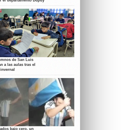
or el departamento Dupuy
umnos de San Luis
n a las aulas tras el
 invernal
rados bajo cero, un