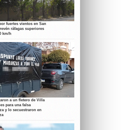
por fuertes vientos en San
prevén ráfagas superiores
70 km/h
aron a un fletero de Villa
es para una falsa
a y lo secuestraron en
za