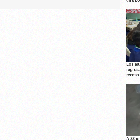
gira p
Los al
regresa
receso
A 22 g