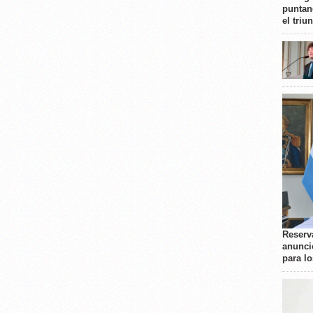
puntan
el triu
Reserva
anunci
para l