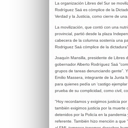
La organización Libres del Sur se movili
Rodríguez Saá es cómplice de la Dictadu
Verdad y la Justicia, como cierre de u
La movilización, que contó con una nutrid
provincial, partió desde la plaza Indepe
cabecera de la columna sostenía una pan
Rodriguez Saá cómplice de la dictadura"
Joaquín Mansilla, presidente de Libres d
gobernador Alberto Rodríguez Saá "como 
grupos de tareas denunciando gente”. Y 
Emilio Massera, integrante de la Junta M
para quienes pedía un ‘castigo ejemplar
prueba de su complicidad, como civil, co
“Hoy recordamos y exigimos justicia por
también exigimos justicia por la muerte
detenidos por la Policía en la pandemia
referente. También hizo mención a que 
al FMI, tampoco tenemos derechos human