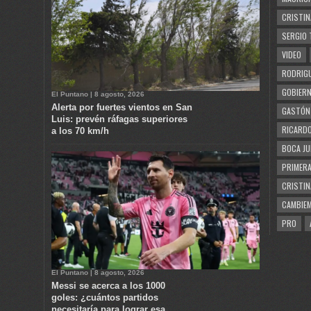
CRISTIN
SERGIO 
VIDEO
RODRIGU
GOBIERN
El Puntano | 8 agosto, 2026
Alerta por fuertes vientos en San
GASTÓN
Luis: prevén ráfagas superiores
RICARDO
a los 70 km/h
BOCA JU
PRIMERA
CRISTIN
CAMBIE
PRO
El Puntano | 8 agosto, 2026
Messi se acerca a los 1000
goles: ¿cuántos partidos
necesitaría para lograr esa