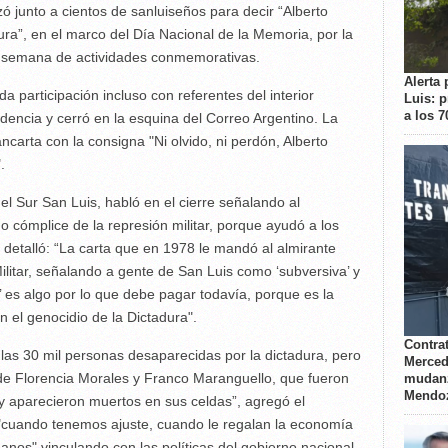
zó junto a cientos de sanluiseños para decir “Alberto
ra”, en el marco del Día Nacional de la Memoria, por la
na semana de actividades conmemorativas.
Alerta 
a participación incluso con referentes del interior
Luis: 
a los 
ndencia y cerró en la esquina del Correo Argentino. La
carta con la consigna "Ni olvido, ni perdón, Alberto
.
el Sur San Luis, habló en el cierre señalando al
cómplice de la represión militar, porque ayudó a los
detalló: “La carta que en 1978 le mandó al almirante
ilitar, señalando a gente de San Luis como ‘subversiva’ y
’ es algo por lo que debe pagar todavía, porque es la
n el genocidio de la Dictadura".
Contrat
 las 30 mil personas desaparecidas por la dictadura, pero
Merced
 de Florencia Morales y Franco Maranguello, que fueron
mudanz
Mendo
 y aparecieron muertos en sus celdas”, agregó el
"cuando tenemos ajuste, cuando le regalan la economía
os" vinculando con las políticas del gobierno nacional.