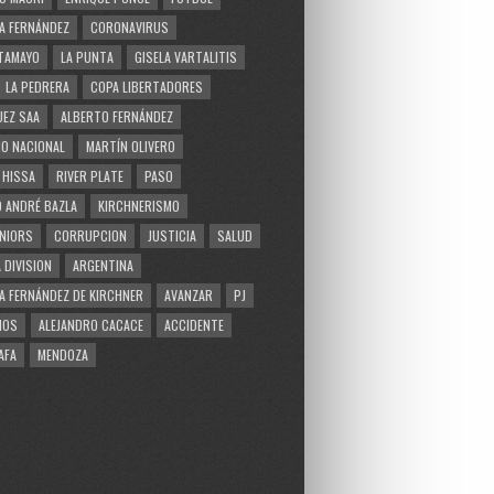
A FERNÁNDEZ
CORONAVIRUS
TAMAYO
LA PUNTA
GISELA VARTALITIS
LA PEDRERA
COPA LIBERTADORES
EZ SAA
ALBERTO FERNÁNDEZ
O NACIONAL
MARTÍN OLIVERO
 HISSA
RIVER PLATE
PASO
 ANDRÉ BAZLA
KIRCHNERISMO
NIORS
CORRUPCION
JUSTICIA
SALUD
 DIVISION
ARGENTINA
A FERNÁNDEZ DE KIRCHNER
AVANZAR
PJ
MOS
ALEJANDRO CACACE
ACCIDENTE
AFA
MENDOZA