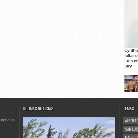
Cynthi
fallar 
Luis e
jury
ULTIMAS NOTICIAS
TEMAS
 noticias
ALBERTO
SAN LUI
MAURICI