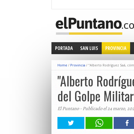
PORTADA
SAN LUIS
PROVINCIA
Home
/
Provincia
/
"Alberto Rodríguez Saá, cómp
"Alberto Rodrígu
del Golpe Militar
El Puntano - Publicado el 24 marzo, 20