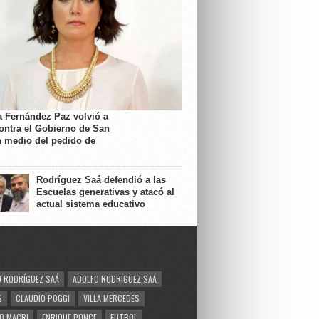
a Fernández Paz volvió a
contra el Gobierno de San
n medio del pedido de
Rodríguez Saá defendió a las
Escuelas generativas y atacó al
actual sistema educativo
 RODRÍGUEZ SAÁ
ADOLFO RODRÍGUEZ SAÁ
S
CLAUDIO POGGI
VILLA MERCEDES
O MACRI
ENRIQUE PONCE
FUTBOL